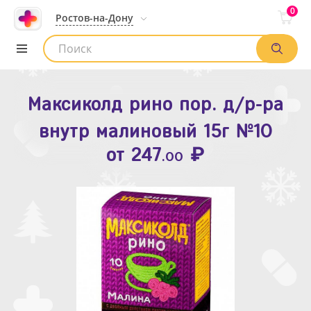
0
Ростов-на-Дону
Максиколд рино пор. д/р-ра
Зодак таб. п.п.о. 10мг №10
внутр малиновый 15г №10
₽
Список аптек
от
109
.80
₽
от
247
.00
Найти заказ