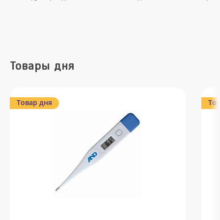
Товары дня
Товар дня
Тов