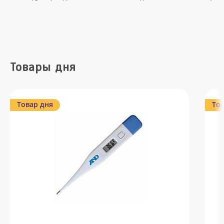
Товары дня
Товар дня
Тов