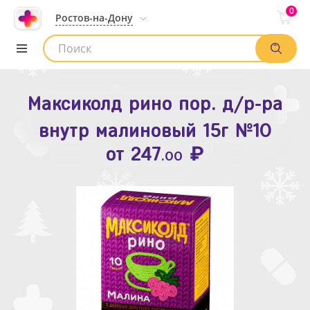
0
Ростов-на-Дону
Максиколд рино пор. д/р-ра
Зодак таб. п.п.о. 10мг №10
внутр малиновый 15г №10
₽
Список аптек
от
109
.80
₽
от
247
.00
Найти заказ