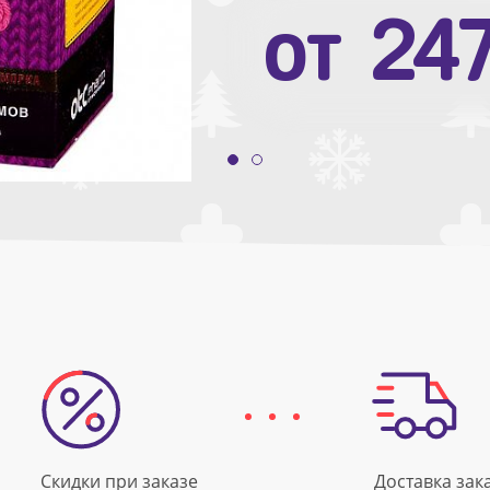
от
10
от
24
Скидки при заказе
Доставка зак