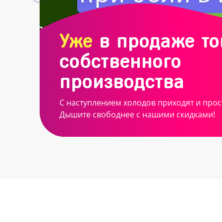
Уже
в продаже т
собственного
производства
С наступлением холодов приходят и прос
Дышите свободнее с нашими скидками!