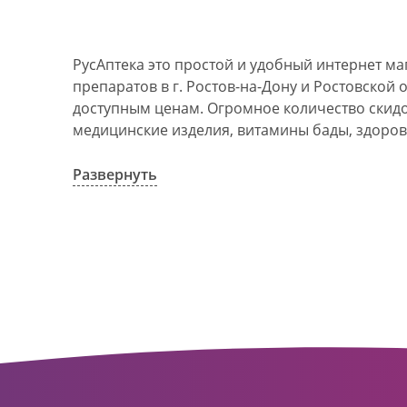
РусАптека это простой и удобный интернет м
препаратов в г. Ростов-на-Дону и Ростовской 
доступным ценам. Огромное количество скидок
медицинские изделия, витамины бады, здоров
АО Ростовоблфармация это централизованна
компания, объединяющая свыше 100 государс
Развернуть
пунктов в г. Ростова-на-Дону и Ростовской об
в 1993 году. За 20 лет организация старого ф
динамично развивающуюся сеть. Ее деятельно
оказание полноценной помощи и качественн
населения с использованием индивидуальног
покупателю.