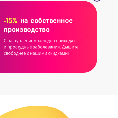
-15%
на собственное
производство
С наступлением холодов приходят
и простудные заболевания. Дышите
свободнее с нашими скидками!