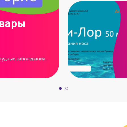
овары
тудные заболевания.