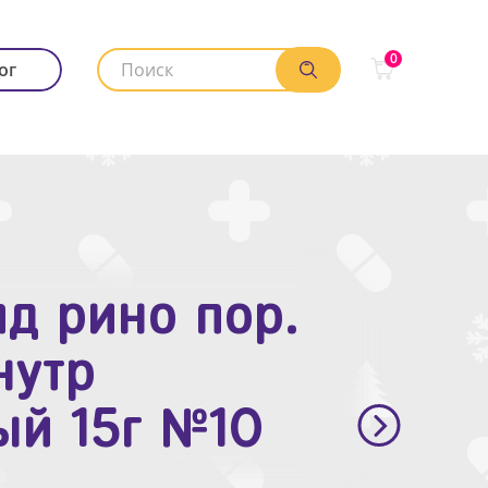
0
ог
д рино пор.
. п.п.о. 10мг
нутр
ый 15г №10