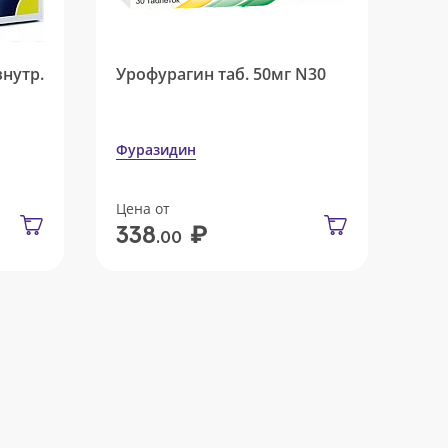
внутр.
Урофурагин таб. 50мг N30
Фуразидин
Цена от
₽
338
.00