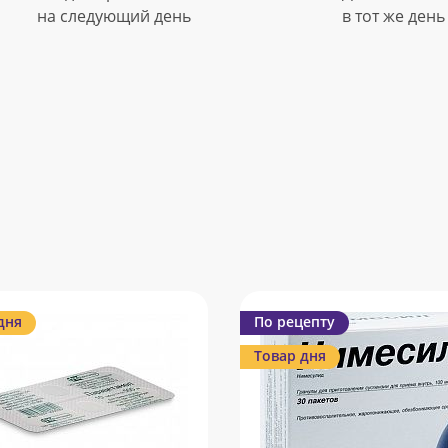
на следующий день
в тот же день
дня
По рецепту
Товар дня