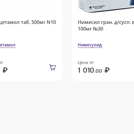
цетамол таб. 500мг N10
Нимесил гран. д/сусп. 
100мг №30
етамол
Нимесулид
от
Цена от
₽
₽
1 010
.00