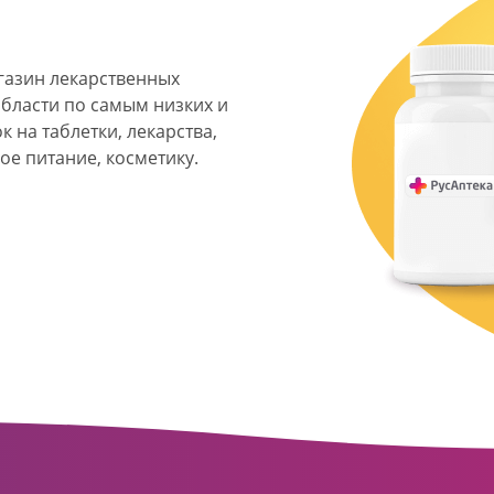
агазин лекарственных
области по самым низких и
 на таблетки, лекарства,
ое питание, косметику.
я фармацевтическая
твенных аптек и аптечных
ласти. Компания основана
ормата превратилась в
сть направлена на
ое обслуживание
о подхода к каждому