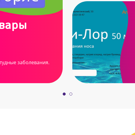
овары
тудные заболевания.