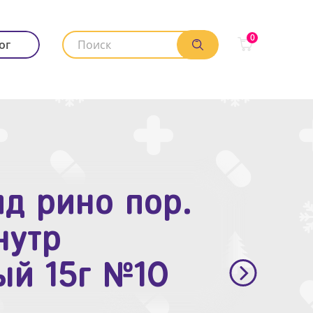
0
ог
д рино пор.
. п.п.о. 10мг
нутр
ый 15г №10