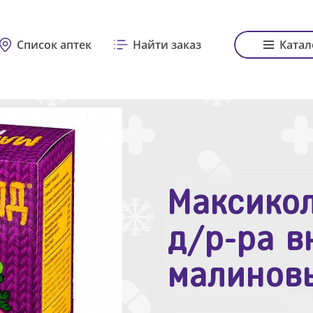
Список аптек
Найти заказ
Катал
Максикол
Зодак таб
д/р-ра в
№10
малинов