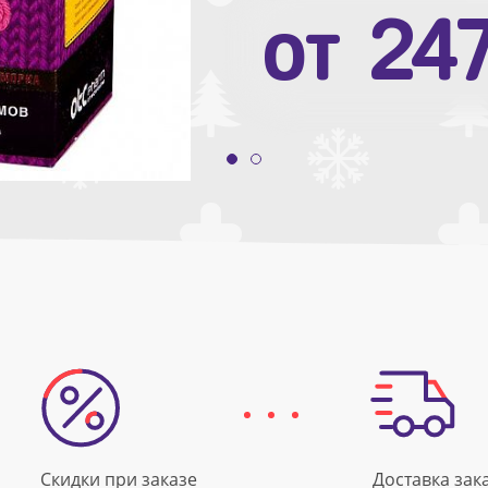
от
10
от
24
Скидки при заказе
Доставка зак