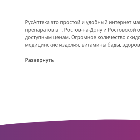
РусАптека это простой и удобный интернет м
препаратов в г. Ростов-на-Дону и Ростовской 
доступным ценам. Огромное количество скидок
медицинские изделия, витамины бады, здоров
АО Ростовоблфармация это централизованна
компания, объединяющая свыше 100 государс
Развернуть
пунктов в г. Ростова-на-Дону и Ростовской об
в 1993 году. За 20 лет организация старого ф
динамично развивающуюся сеть. Ее деятельно
оказание полноценной помощи и качественн
населения с использованием индивидуальног
покупателю.