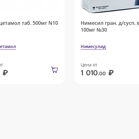
цетамол таб. 500мг N10
Нимесил гран. д/сусп. 
100мг №30
етамол
Нимесулид
от
Цена от
₽
₽
1 010
.00