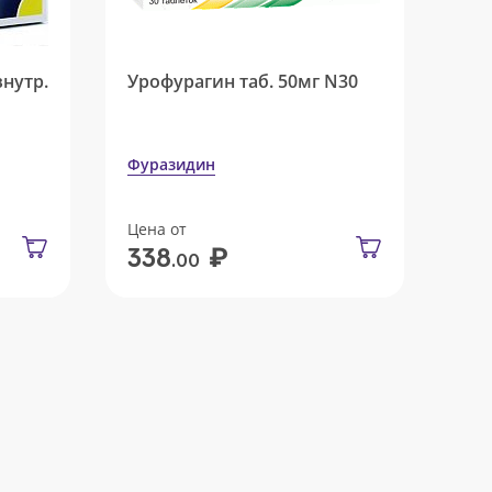
внутр.
Урофурагин таб. 50мг N30
Фуразидин
Цена от
₽
338
.00