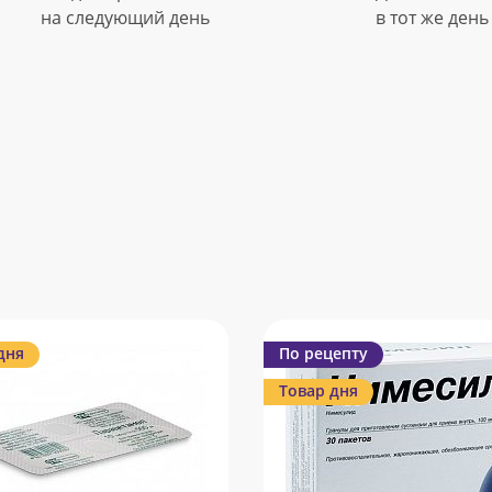
на следующий день
в тот же день
дня
По рецепту
Товар дня