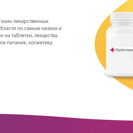
агазин лекарственных
области по самым низких и
 на таблетки, лекарства,
ое питание, косметику.
я фармацевтическая
твенных аптек и аптечных
ласти. Компания основана
ормата превратилась в
сть направлена на
ое обслуживание
о подхода к каждому