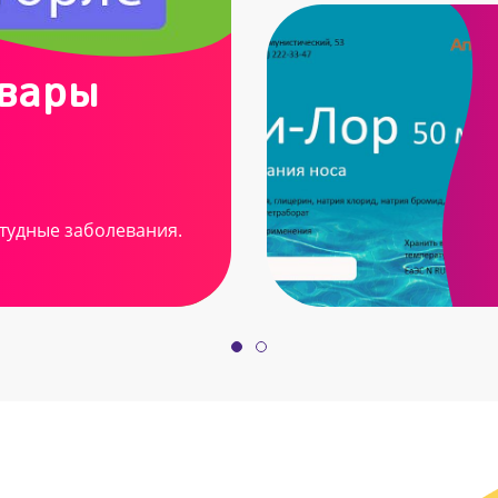
овары
тудные заболевания.