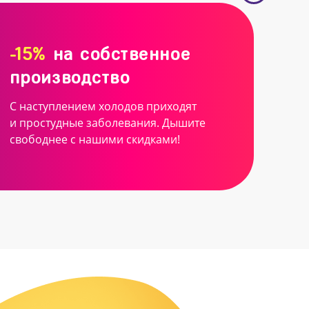
-15%
на собственное
производство
С наступлением холодов приходят
и простудные заболевания. Дышите
свободнее с нашими скидками!