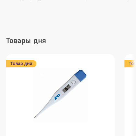
Товары дня
Товар дня
Тов