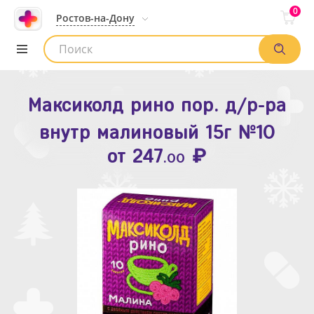
0
Ростов-на-Дону
Максиколд рино пор. д/р-ра
Зодак таб. п.п.о. 10мг №10
внутр малиновый 15г №10
₽
Список аптек
от
109
.80
₽
от
247
.00
Найти заказ