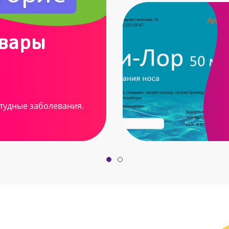
овары
тудные заболевания.