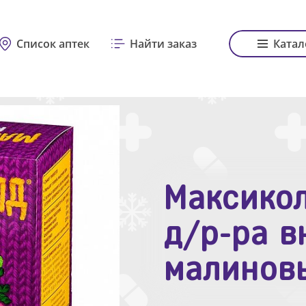
Список аптек
Найти заказ
Катал
Максикол
Зодак таб
д/р-ра в
№10
малинов