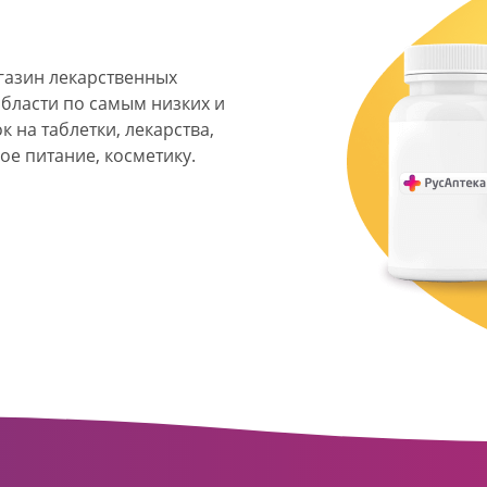
агазин лекарственных
области по самым низких и
 на таблетки, лекарства,
ое питание, косметику.
я фармацевтическая
твенных аптек и аптечных
ласти. Компания основана
ормата превратилась в
сть направлена на
ое обслуживание
о подхода к каждому