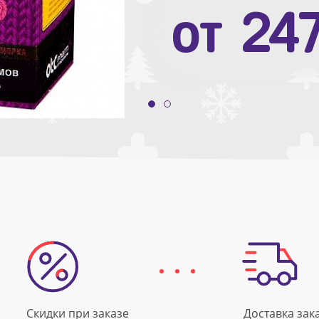
от
10
от
24
Скидки при заказе
Доставка зак