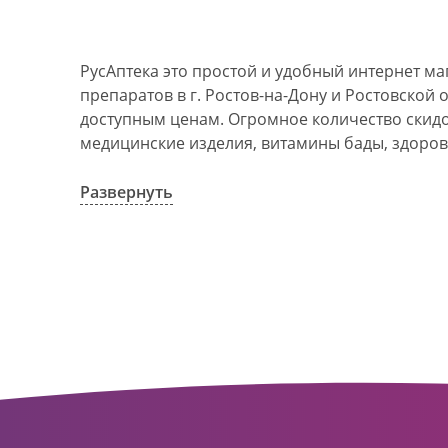
РусАптека это простой и удобный интернет м
препаратов в г. Ростов-на-Дону и Ростовской 
доступным ценам. Огромное количество скидок
медицинские изделия, витамины бады, здоров
АО Ростовоблфармация это централизованна
компания, объединяющая свыше 100 государс
Развернуть
пунктов в г. Ростова-на-Дону и Ростовской об
в 1993 году. За 20 лет организация старого ф
динамично развивающуюся сеть. Ее деятельно
оказание полноценной помощи и качественн
населения с использованием индивидуальног
покупателю.