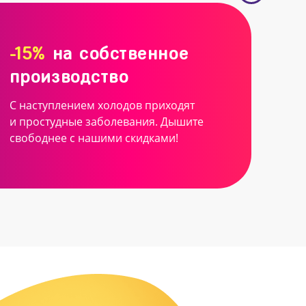
-15%
на собственное
производство
С наступлением холодов приходят
и простудные заболевания. Дышите
свободнее с нашими скидками!