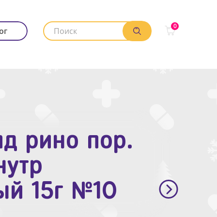
0
ог
д рино пор.
. п.п.о. 10мг
нутр
ый 15г №10