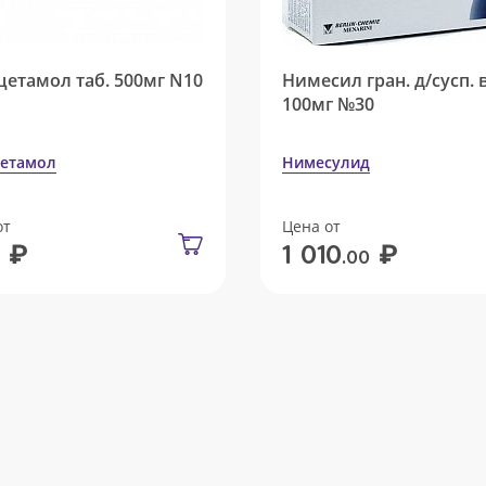
цетамол таб. 500мг N10
Нимесил гран. д/сусп. 
100мг №30
етамол
Нимесулид
от
Цена от
₽
₽
1 010
.00