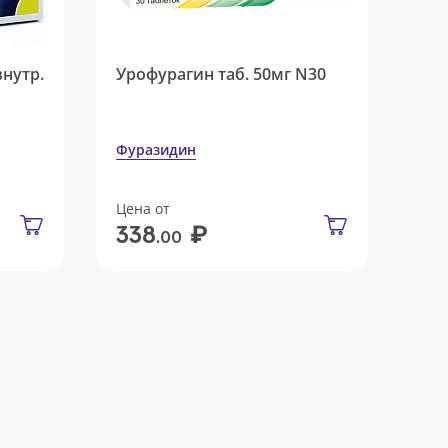
внутр.
Урофурагин таб. 50мг N30
Фуразидин
Цена от
₽
338
.00