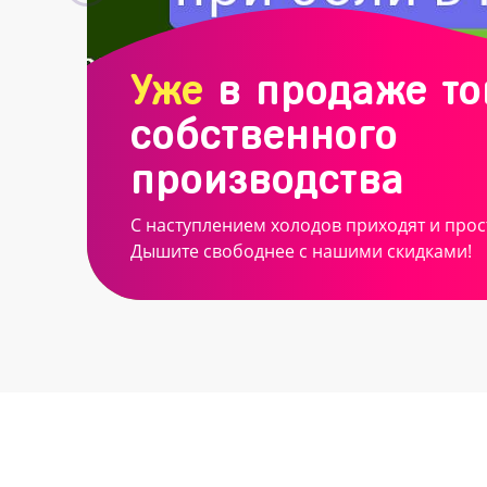
Уже
в продаже т
собственного
производства
С наступлением холодов приходят и прос
Дышите свободнее с нашими скидками!