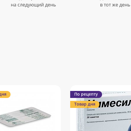
на следующий день
в тот же день
дня
По рецепту
Товар дня