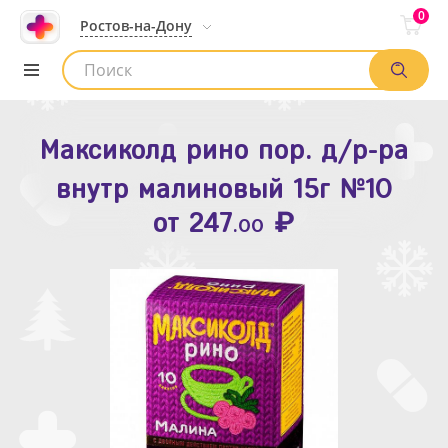
0
Ростов-на-Дону
Максиколд рино пор. д/р-ра
Зодак таб. п.п.о. 10мг №10
внутр малиновый 15г №10
₽
Список аптек
от
109
.80
₽
от
247
.00
Найти заказ