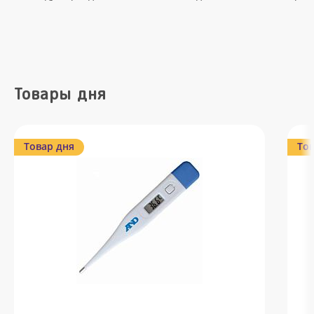
Товары дня
Товар дня
Тов