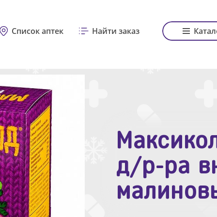
Список аптек
Найти заказ
Катал
Максикол
Зодак таб
д/р-ра в
№10
малинов