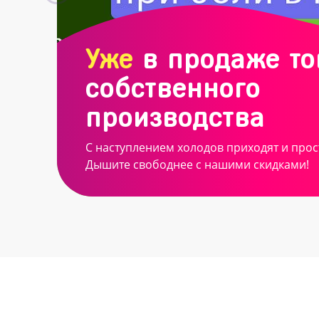
Уже
в продаже т
собственного
производства
С наступлением холодов приходят и прос
Дышите свободнее с нашими скидками!