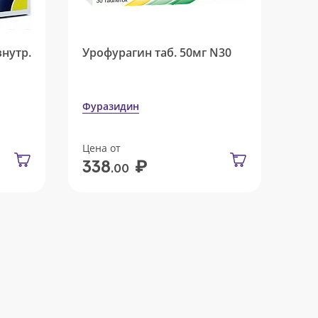
внутр.
Урофурагин таб. 50мг N30
Фуразидин
Цена от
₽
338
.00