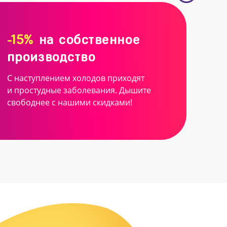
-15%
на собственное
производство
С наступлением холодов приходят
и простудные заболевания. Дышите
свободнее с нашими скидками!