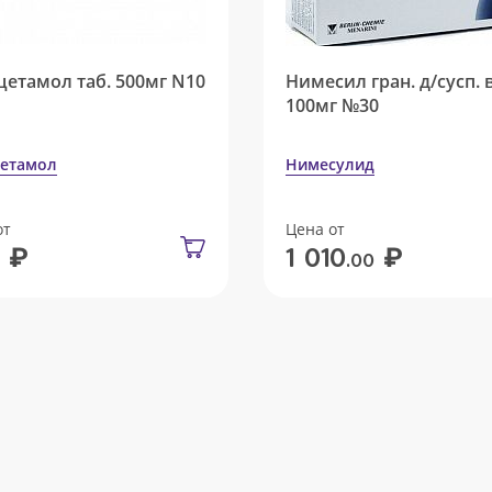
цетамол таб. 500мг N10
Нимесил гран. д/сусп. 
100мг №30
етамол
Нимесулид
от
Цена от
₽
₽
1 010
.00