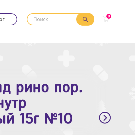
0
ог
д рино пор.
. п.п.о. 10мг
нутр
ый 15г №10