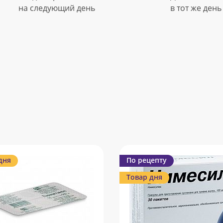
на следующий день
в тот же день
дня
По рецепту
Товар дня