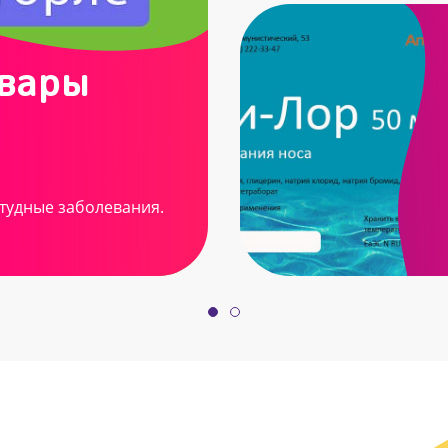
овары
тудные заболевания.