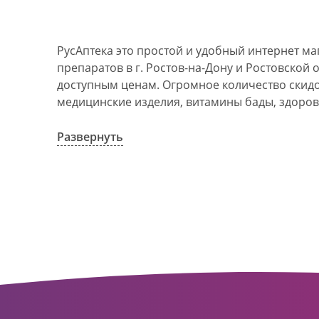
РусАптека это простой и удобный интернет м
препаратов в г. Ростов-на-Дону и Ростовской 
доступным ценам. Огромное количество скидок
медицинские изделия, витамины бады, здоров
АО Ростовоблфармация это централизованна
компания, объединяющая свыше 100 государс
Развернуть
пунктов в г. Ростова-на-Дону и Ростовской об
в 1993 году. За 20 лет организация старого ф
динамично развивающуюся сеть. Ее деятельно
оказание полноценной помощи и качественн
населения с использованием индивидуальног
покупателю.