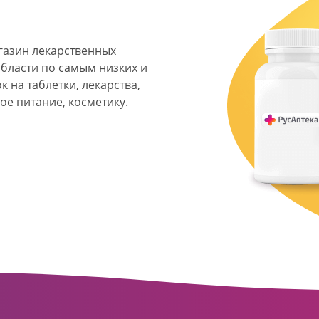
агазин лекарственных
области по самым низких и
 на таблетки, лекарства,
ое питание, косметику.
я фармацевтическая
твенных аптек и аптечных
ласти. Компания основана
ормата превратилась в
сть направлена на
ое обслуживание
о подхода к каждому