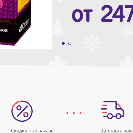
от
10
от
24
Скидки при заказе
Доставка зак