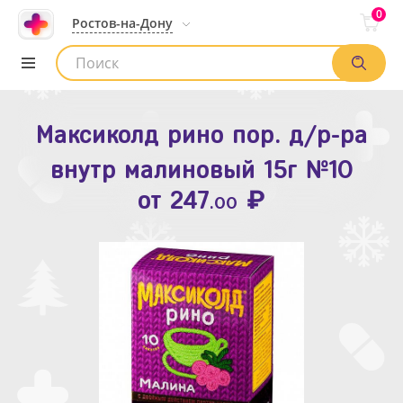
0
Ростов-на-Дону
Максиколд рино пор. д/р-ра
Зодак таб. п.п.о. 10мг №10
внутр малиновый 15г №10
₽
Список аптек
от
109
.80
₽
от
247
.00
Найти заказ