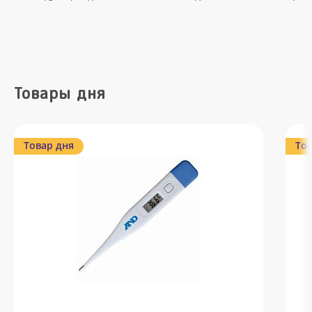
Товары дня
Товар дня
Тов