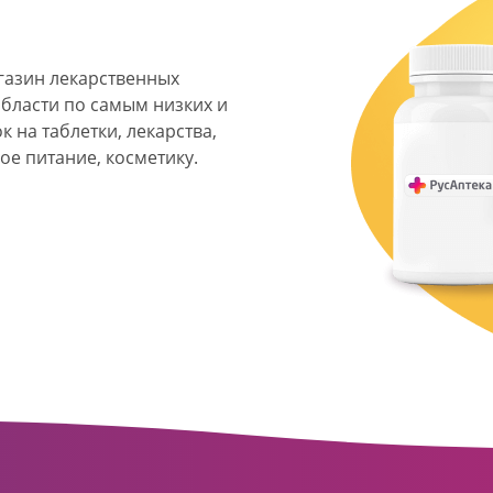
агазин лекарственных
области по самым низких и
 на таблетки, лекарства,
ое питание, косметику.
я фармацевтическая
твенных аптек и аптечных
ласти. Компания основана
ормата превратилась в
сть направлена на
ое обслуживание
о подхода к каждому