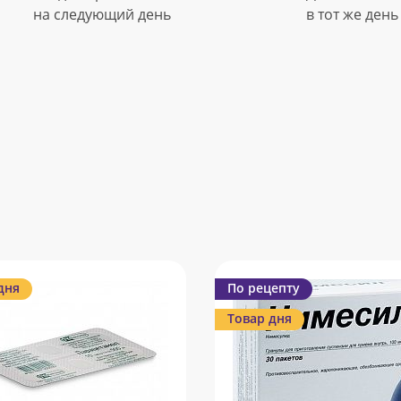
на следующий день
в тот же день
дня
По рецепту
Товар дня