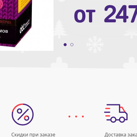
от
10
от
24
Скидки при заказе
Доставка зак