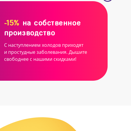
-15%
на собственное
производство
С наступлением холодов приходят
и простудные заболевания. Дышите
свободнее с нашими скидками!