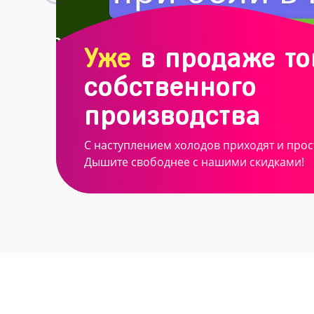
Уже
в продаже т
собственного
производства
С наступлением холодов приходят и прос
Дышите свободнее с нашими скидками!