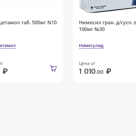
цетамол таб. 500мг N10
Нимесил гран. д/сусп. 
100мг №30
етамол
Нимесулид
от
Цена от
₽
₽
1 010
.00