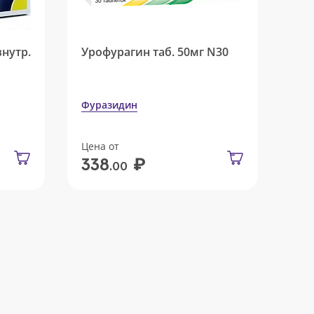
внутр.
Урофурагин таб. 50мг N30
Фуразидин
Цена от
₽
338
.00