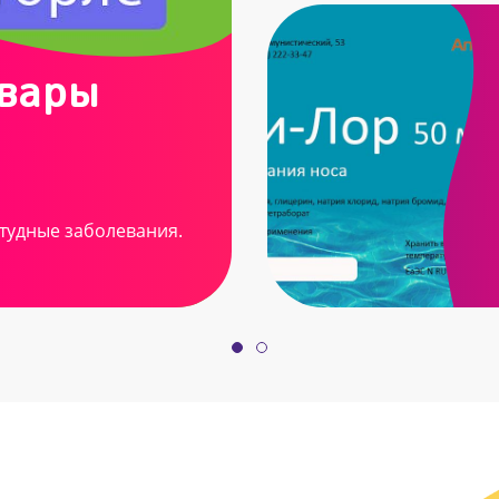
овары
тудные заболевания.