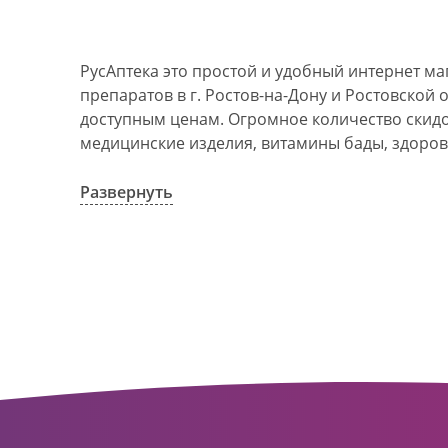
РусАптека это простой и удобный интернет м
препаратов в г. Ростов-на-Дону и Ростовской 
доступным ценам. Огромное количество скидок
медицинские изделия, витамины бады, здоров
АО Ростовоблфармация это централизованна
компания, объединяющая свыше 100 государс
Развернуть
пунктов в г. Ростова-на-Дону и Ростовской об
в 1993 году. За 20 лет организация старого ф
динамично развивающуюся сеть. Ее деятельно
оказание полноценной помощи и качественн
населения с использованием индивидуальног
покупателю.