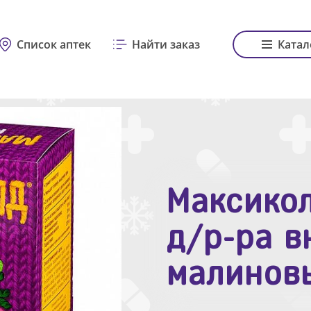
Список аптек
Найти заказ
Катал
Максикол
Зодак таб
д/р-ра в
№10
малинов