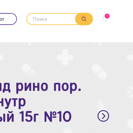
0
ог
д рино пор.
. п.п.о. 10мг
нутр
ый 15г №10