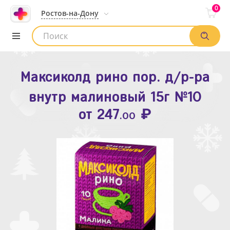
0
Ростов-на-Дону
Максиколд рино пор. д/р-ра
Зодак таб. п.п.о. 10мг №10
внутр малиновый 15г №10
₽
Список аптек
от
109
.80
₽
от
247
.00
Найти заказ