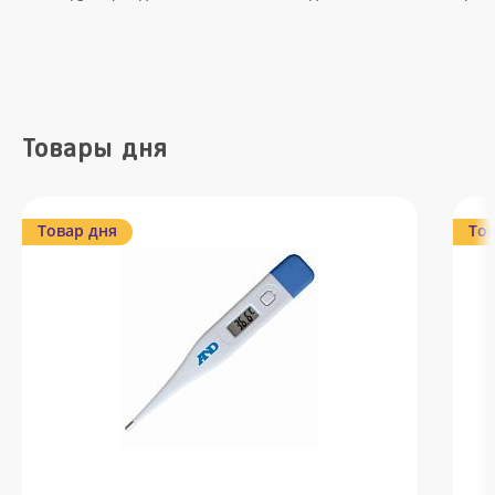
Товары дня
Товар дня
Тов