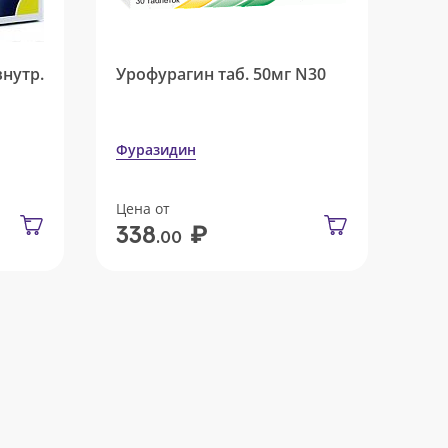
внутр.
Урофурагин таб. 50мг N30
Фуразидин
Цена от
₽
338
.00