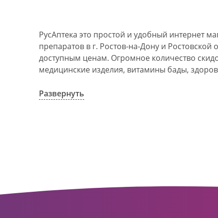
РусАптека это простой и удобный интернет м
препаратов в г. Ростов-на-Дону и Ростовской 
доступным ценам. Огромное количество скидок
медицинские изделия, витамины бады, здоров
АО Ростовоблфармация это централизованна
компания, объединяющая свыше 100 государс
Развернуть
пунктов в г. Ростова-на-Дону и Ростовской об
в 1993 году. За 20 лет организация старого ф
динамично развивающуюся сеть. Ее деятельно
оказание полноценной помощи и качественн
населения с использованием индивидуальног
покупателю.