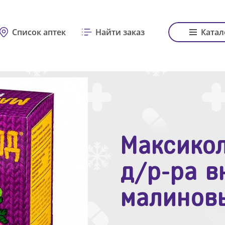
Список аптек
Найти заказ
Катал
Максикол
Зодак таб
д/р-ра в
№10
малинов