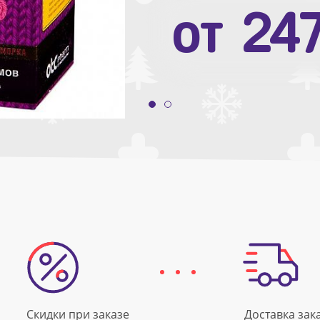
от
10
от
24
Скидки при заказе
Доставка зак