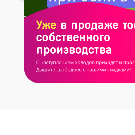
Уже
в продаже т
собственного
производства
С наступлением холодов приходят и прос
Дышите свободнее с нашими скидками!