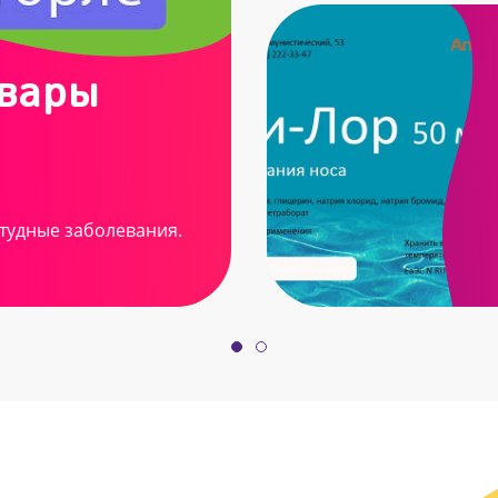
овары
тудные заболевания.