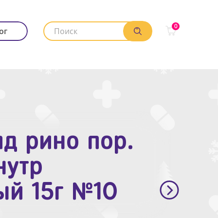
0
ог
д рино пор.
. п.п.о. 10мг
нутр
ый 15г №10