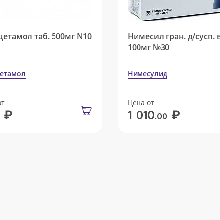
цетамол таб. 500мг N10
Нимесил гран. д/сусп. 
100мг №30
етамол
Нимесулид
от
Цена от
₽
₽
1 010
.00