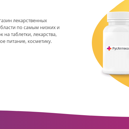
агазин лекарственных
области по самым низких и
 на таблетки, лекарства,
ое питание, косметику.
я фармацевтическая
твенных аптек и аптечных
ласти. Компания основана
ормата превратилась в
сть направлена на
ое обслуживание
о подхода к каждому