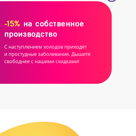
-15%
на собственное
производство
С наступлением холодов приходят
и простудные заболевания. Дышите
свободнее с нашими скидками!