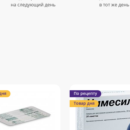
на следующий день
в тот же день
дня
По рецепту
Товар дня