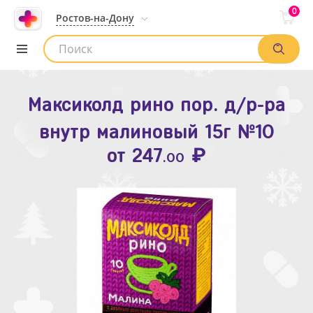
0
Ростов-на-Дону
Максиколд рино пор. д/р-ра
Зодак таб. п.п.о. 10мг №10
внутр малиновый 15г №10
₽
Список аптек
от
109
.80
₽
от
247
.00
Найти заказ