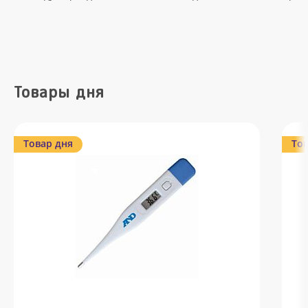
Товары дня
Товар дня
Тов