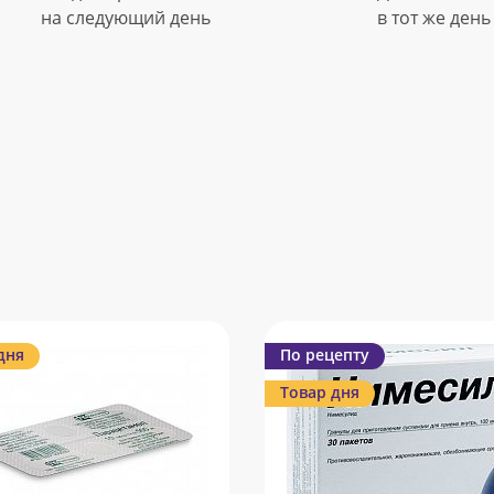
на следующий день
в тот же день
дня
По рецепту
Товар дня