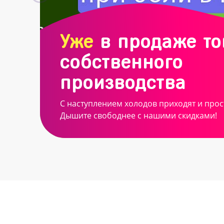
Уже
в продаже т
собственного
производства
С наступлением холодов приходят и прос
Дышите свободнее с нашими скидками!