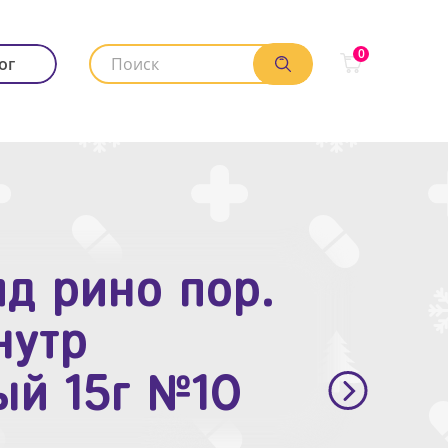
0
ог
д рино пор.
. п.п.о. 10мг
нутр
ый 15г №10