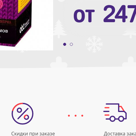
от
10
от
24
Скидки при заказе
Доставка зак