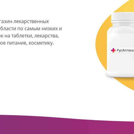
агазин лекарственных
области по самым низких и
 на таблетки, лекарства,
ое питание, косметику.
я фармацевтическая
твенных аптек и аптечных
ласти. Компания основана
ормата превратилась в
сть направлена на
ое обслуживание
о подхода к каждому