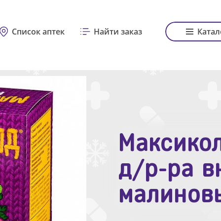
Список аптек
Найти заказ
Катал
Максикол
Зодак таб
д/р-ра в
№10
малинов