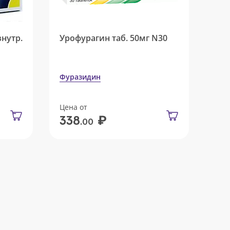
внутр.
Урофурагин таб. 50мг N30
Фуразидин
Цена от
₽
338
.00