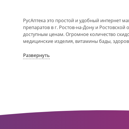
РусАптека это простой и удобный интернет м
препаратов в г. Ростов-на-Дону и Ростовской 
доступным ценам. Огромное количество скидок
медицинские изделия, витамины бады, здоров
АО Ростовоблфармация это централизованна
компания, объединяющая свыше 100 государс
Развернуть
пунктов в г. Ростова-на-Дону и Ростовской об
в 1993 году. За 20 лет организация старого ф
динамично развивающуюся сеть. Ее деятельно
оказание полноценной помощи и качественн
населения с использованием индивидуальног
покупателю.