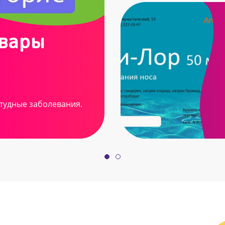
овары
тудные заболевания.