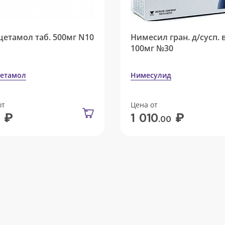
цетамол таб. 500мг N10
Нимесил гран. д/сусп. 
100мг №30
етамол
Нимесулид
от
Цена от
₽
₽
1 010
.00