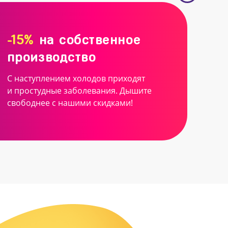
-15%
на собственное
производство
С наступлением холодов приходят
и простудные заболевания. Дышите
свободнее с нашими скидками!