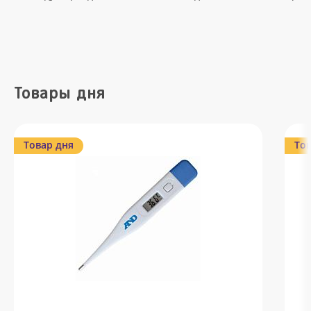
Товары дня
Товар дня
Тов