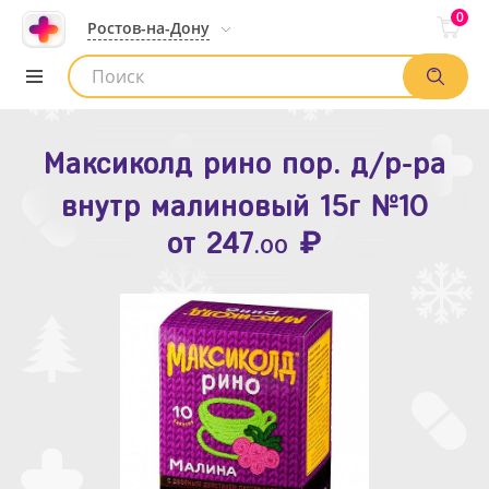
0
Ростов-на-Дону
Максиколд рино пор. д/р-ра
Зодак таб. п.п.о. 10мг №10
внутр малиновый 15г №10
₽
Список аптек
от
109
.80
₽
от
247
.00
Найти заказ