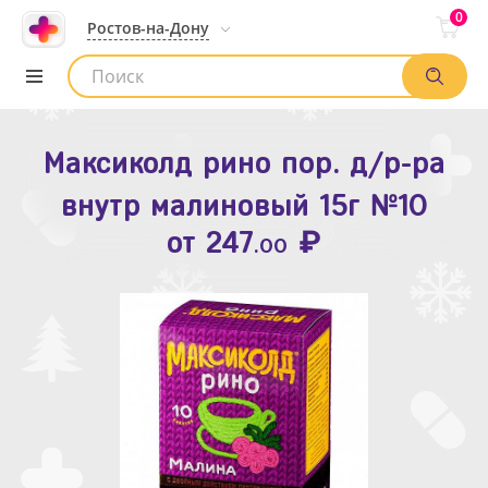
0
Ростов-на-Дону
Максиколд рино пор. д/р-ра
Зодак таб. п.п.о. 10мг №10
внутр малиновый 15г №10
₽
Список аптек
от
109
.80
₽
от
247
.00
Найти заказ