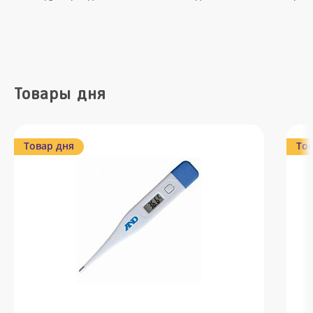
Товары дня
Товар дня
Тов