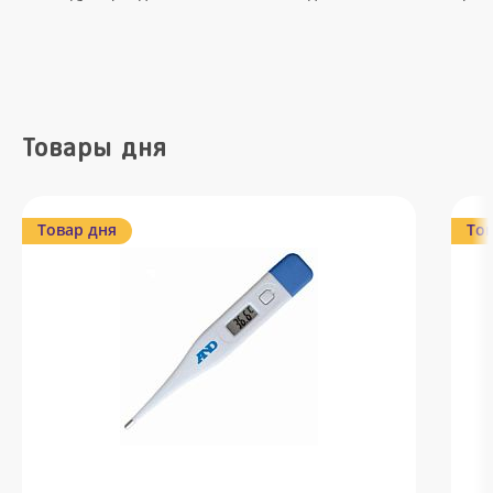
Товары дня
Товар дня
Тов