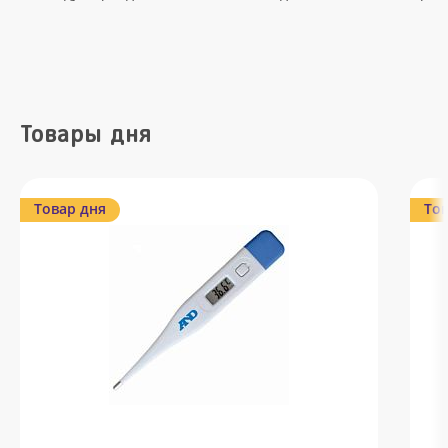
Товары дня
Товар дня
Тов