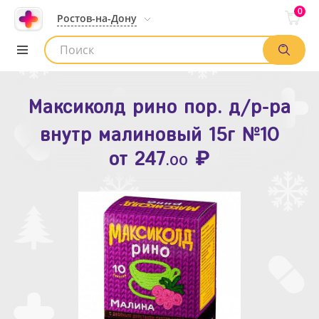
0
Ростов-на-Дону
Максиколд рино пор. д/р-ра
Зодак таб. п.п.о. 10мг №10
внутр малиновый 15г №10
₽
Список аптек
от
109
.80
₽
от
247
.00
Найти заказ