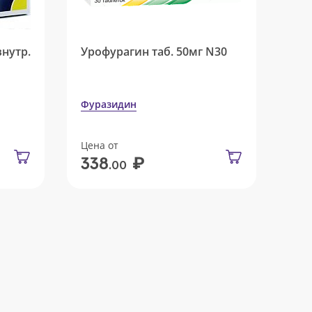
внутр.
Урофурагин таб. 50мг N30
Фуразидин
Цена от
₽
338
.00