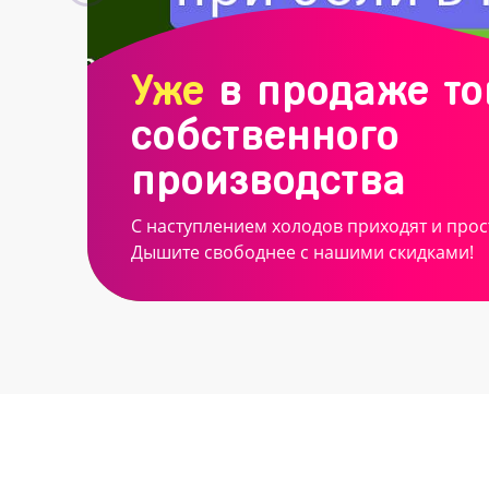
Уже
в продаже т
собственного
производства
С наступлением холодов приходят и прос
Дышите свободнее с нашими скидками!