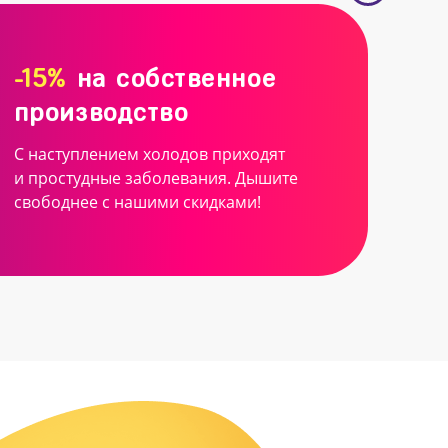
-15%
на собственное
производство
С наступлением холодов приходят
и простудные заболевания. Дышите
свободнее с нашими скидками!