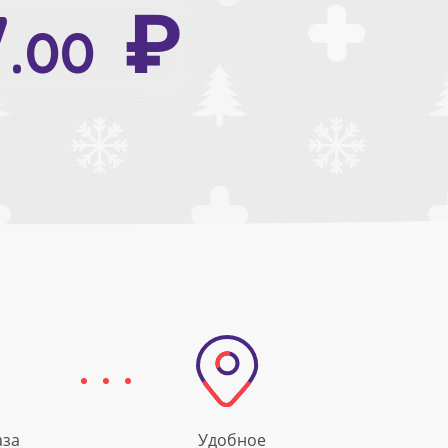
₽
9
₽
.80
7
.00
аза
Удобное