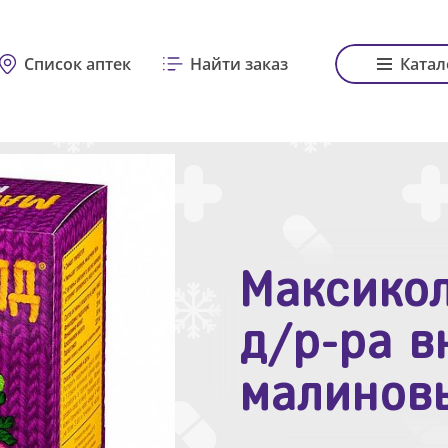
Список аптек
Найти заказ
Катал
Максикол
Зодак таб
д/р-ра в
№10
малинов