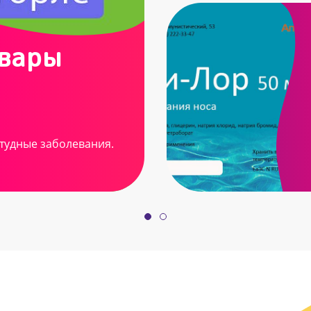
овары
тудные заболевания.