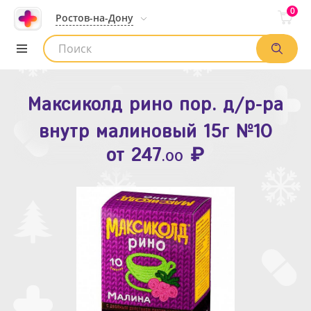
0
Ростов-на-Дону
Максиколд рино пор. д/р-ра
Зодак таб. п.п.о. 10мг №10
внутр малиновый 15г №10
₽
Список аптек
от
109
.80
₽
от
247
.00
Найти заказ