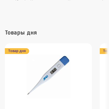
Товары дня
Товар дня
Тов