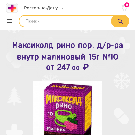
0
Ростов-на-Дону
Максиколд рино пор. д/р-ра
Зодак таб. п.п.о. 10мг №10
внутр малиновый 15г №10
₽
Список аптек
от
109
.80
₽
от
247
.00
Найти заказ