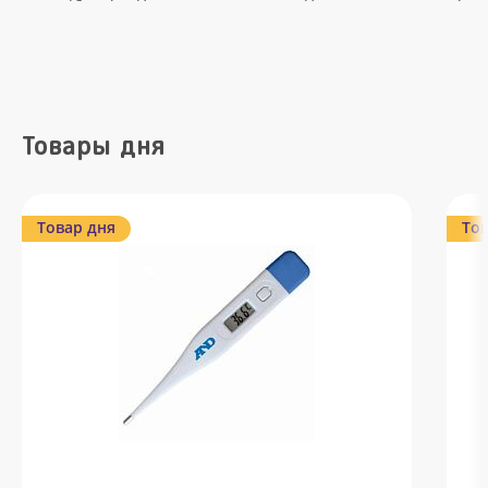
Товары дня
Товар дня
Тов