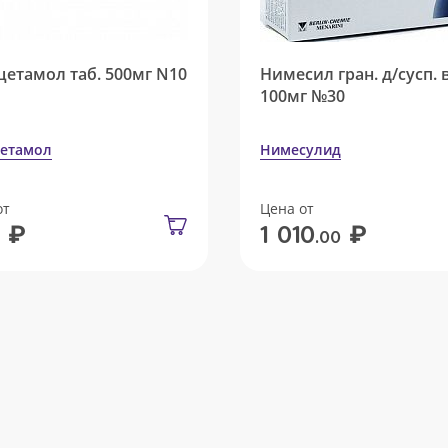
цетамол таб. 500мг N10
Нимесил гран. д/сусп. 
100мг №30
етамол
Нимесулид
от
Цена от
₽
₽
1 010
.00