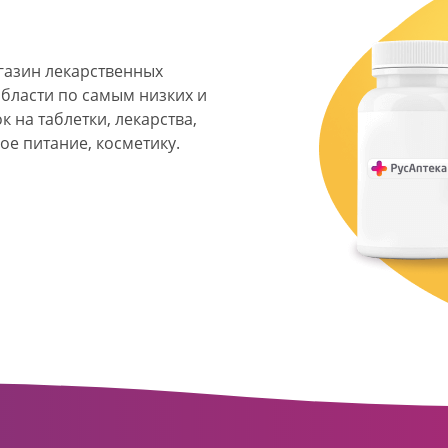
агазин лекарственных
области по самым низких и
 на таблетки, лекарства,
ое питание, косметику.
я фармацевтическая
твенных аптек и аптечных
ласти. Компания основана
ормата превратилась в
сть направлена на
ое обслуживание
о подхода к каждому