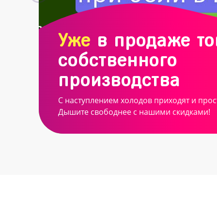
Уже
в продаже т
собственного
производства
С наступлением холодов приходят и прос
Дышите свободнее с нашими скидками!