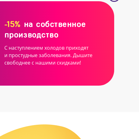
-15%
на собственное
производство
С наступлением холодов приходят
и простудные заболевания. Дышите
свободнее с нашими скидками!