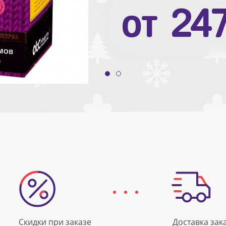
от
10
от
24
Скидки при заказе
Доставка зак