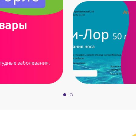
овары
тудные заболевания.