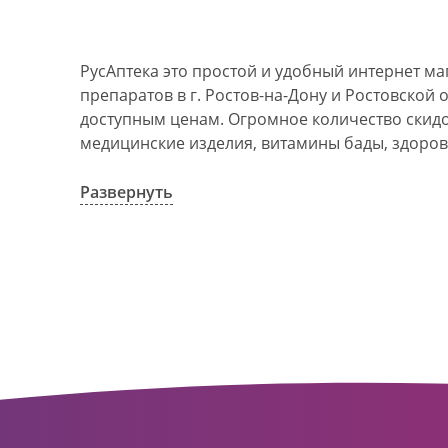
РусАптека это простой и удобный интернет м
препаратов в г. Ростов-на-Дону и Ростовской 
доступным ценам. Огромное количество скидок
медицинские изделия, витамины бады, здоров
АО Ростовоблфармация это централизованна
компания, объединяющая свыше 100 государс
Развернуть
пунктов в г. Ростова-на-Дону и Ростовской об
в 1993 году. За 20 лет организация старого ф
динамично развивающуюся сеть. Ее деятельно
оказание полноценной помощи и качественн
населения с использованием индивидуальног
покупателю.