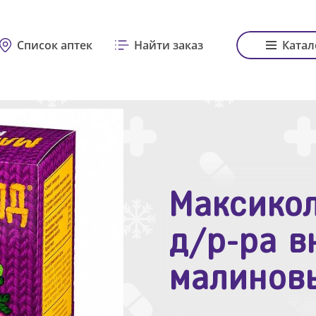
Список аптек
Найти заказ
Катал
Максикол
Зодак таб
д/р-ра в
№10
малинов