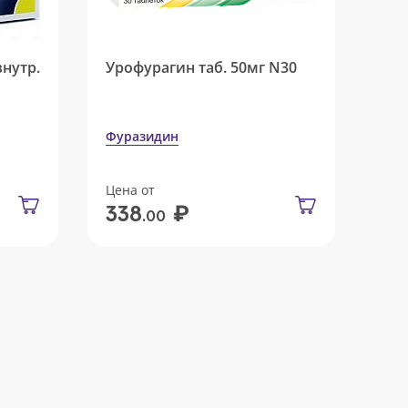
внутр.
Урофурагин таб. 50мг N30
Фуразидин
Цена от
₽
338
.00