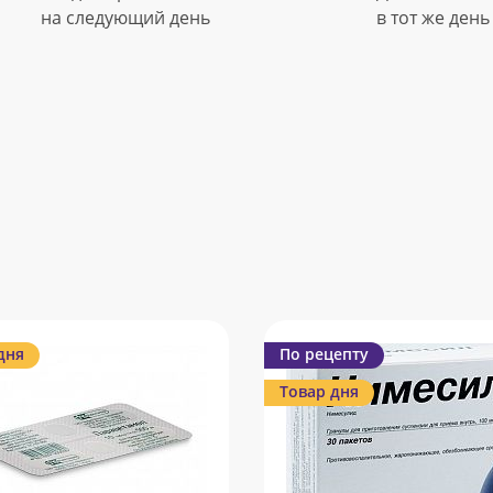
на следующий день
в тот же день
дня
По рецепту
Товар дня