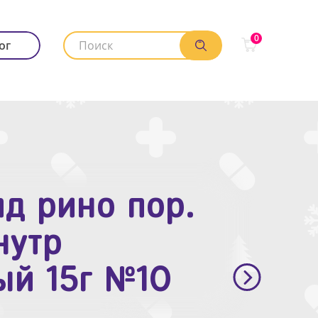
0
ог
д рино пор.
. п.п.о. 10мг
нутр
ый 15г №10