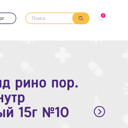
0
ог
д рино пор.
. п.п.о. 10мг
нутр
ый 15г №10