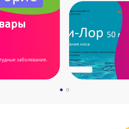
овары
тудные заболевания.