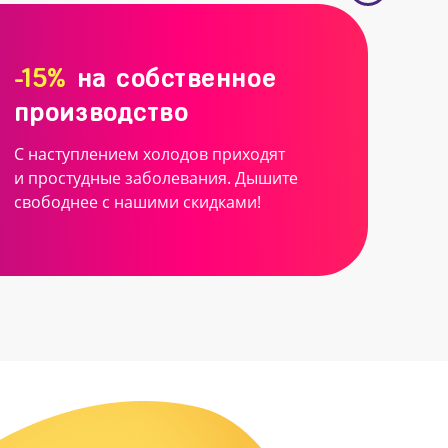
-15%
на собственное
производство
С наступлением холодов приходят
и простудные заболевания. Дышите
свободнее с нашими скидками!