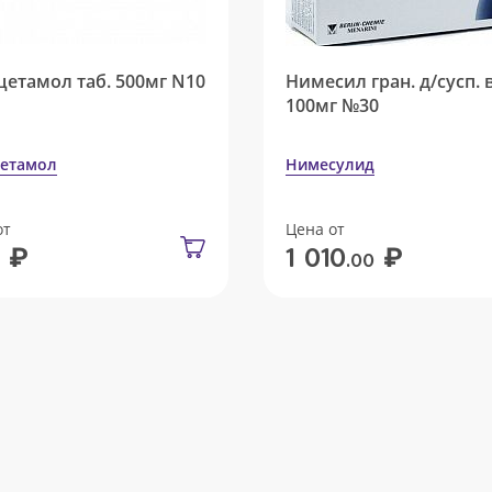
цетамол таб. 500мг N10
Нимесил гран. д/сусп. 
100мг №30
етамол
Нимесулид
от
Цена от
₽
₽
1 010
.00