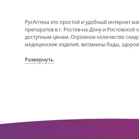
РусАптека это простой и удобный интернет м
препаратов в г. Ростов-на-Дону и Ростовской 
доступным ценам. Огромное количество скидок
медицинские изделия, витамины бады, здоров
АО Ростовоблфармация это централизованна
компания, объединяющая свыше 100 государс
Развернуть
пунктов в г. Ростова-на-Дону и Ростовской об
в 1993 году. За 20 лет организация старого ф
динамично развивающуюся сеть. Ее деятельно
оказание полноценной помощи и качественн
населения с использованием индивидуальног
покупателю.