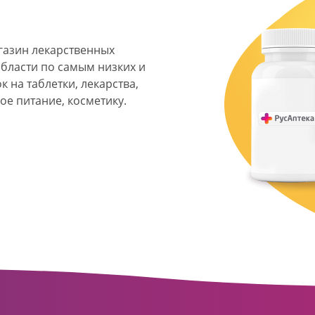
агазин лекарственных
области по самым низких и
 на таблетки, лекарства,
ое питание, косметику.
я фармацевтическая
твенных аптек и аптечных
ласти. Компания основана
ормата превратилась в
сть направлена на
ое обслуживание
о подхода к каждому