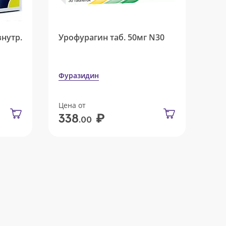
внутр.
Урофурагин таб. 50мг N30
Фуразидин
Цена от
₽
338
.00