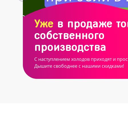
Уже
в продаже т
собственного
производства
С наступлением холодов приходят и прос
Дышите свободнее с нашими скидками!