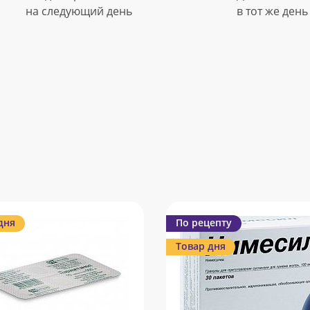
на следующий день
в тот же день
дня
По рецепту
Товар дня