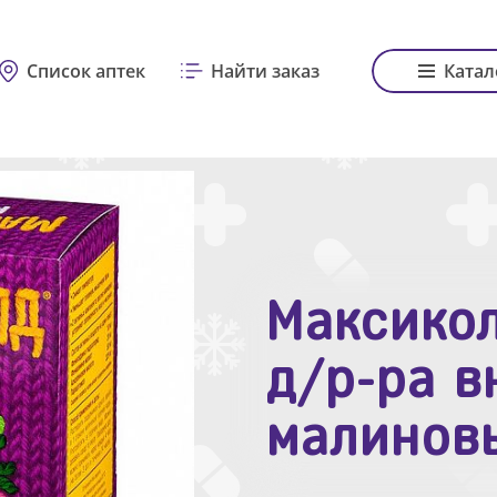
Список аптек
Найти заказ
Катал
Максикол
Зодак таб
д/р-ра в
№10
малинов