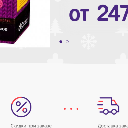
от
10
от
24
Скидки при заказе
Доставка зак