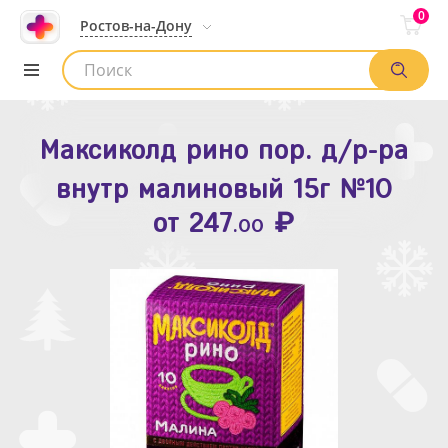
0
Ростов-на-Дону
Максиколд рино пор. д/р-ра
Зодак таб. п.п.о. 10мг №10
внутр малиновый 15г №10
₽
Список аптек
от
109
.80
₽
от
247
.00
Найти заказ