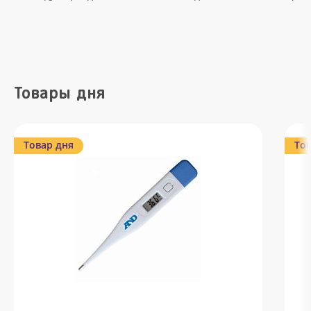
Товары дня
Товар дня
Тов