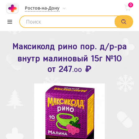
0
Ростов-на-Дону
Максиколд рино пор. д/р-ра
Зодак таб. п.п.о. 10мг №10
внутр малиновый 15г №10
₽
Список аптек
от
109
.80
₽
от
247
.00
Найти заказ