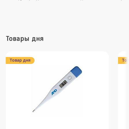
Товары дня
Товар дня
Тов