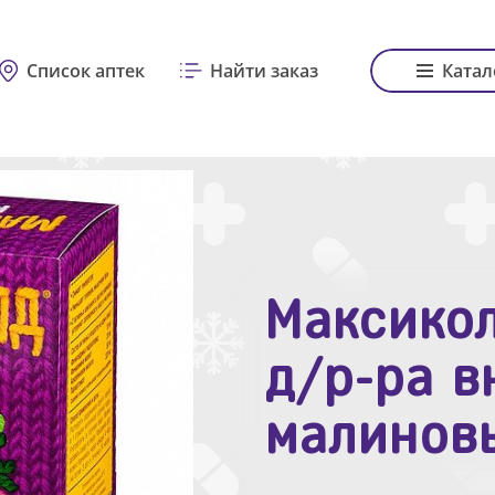
Список аптек
Найти заказ
Катал
Максикол
Зодак таб
д/р-ра в
№10
малинов