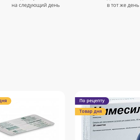
на следующий день
в тот же день
дня
По рецепту
Товар дня