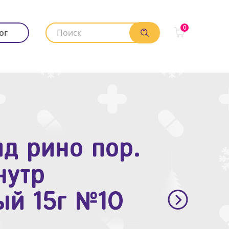
0
ог
д рино пор.
. п.п.о. 10мг
нутр
ый 15г №10