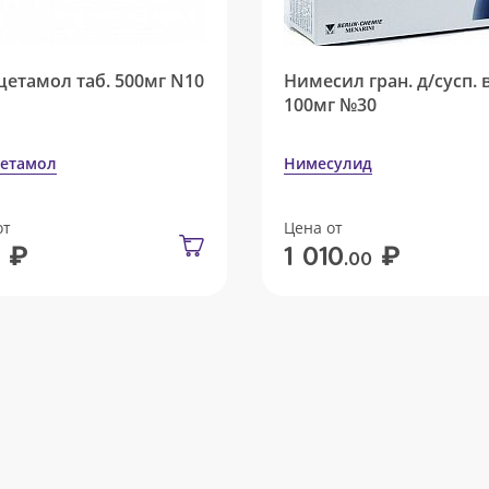
цетамол таб. 500мг N10
Нимесил гран. д/сусп. 
100мг №30
етамол
Нимесулид
от
Цена от
₽
₽
1 010
.00