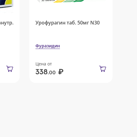
внутр.
Урофурагин таб. 50мг N30
Фуразидин
Цена от
₽
338
.00