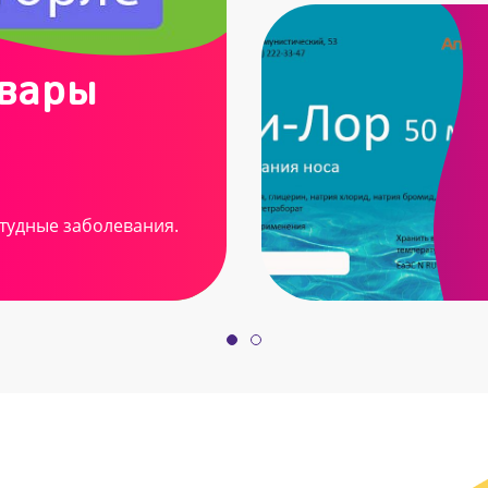
овары
тудные заболевания.