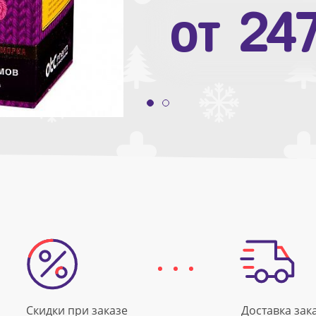
от
10
от
24
Скидки при заказе
Доставка зак