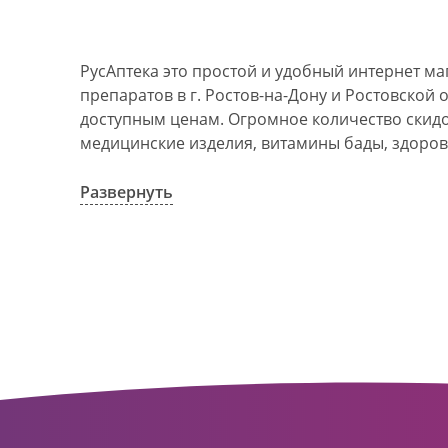
РусАптека это простой и удобный интернет м
препаратов в г. Ростов-на-Дону и Ростовской 
доступным ценам. Огромное количество скидок
медицинские изделия, витамины бады, здоров
АО Ростовоблфармация это централизованна
компания, объединяющая свыше 100 государс
Развернуть
пунктов в г. Ростова-на-Дону и Ростовской об
в 1993 году. За 20 лет организация старого ф
динамично развивающуюся сеть. Ее деятельно
оказание полноценной помощи и качественн
населения с использованием индивидуальног
покупателю.