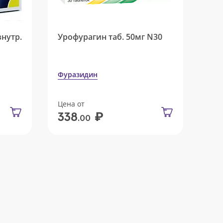
внутр.
Урофурагин таб. 50мг N30
Фуразидин
Цена от
₽
338
.00