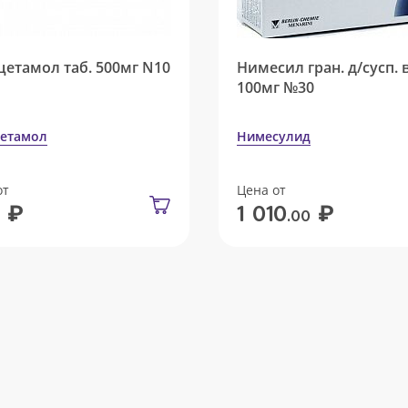
цетамол таб. 500мг N10
Нимесил гран. д/сусп. 
100мг №30
етамол
Нимесулид
от
Цена от
₽
₽
1 010
.00