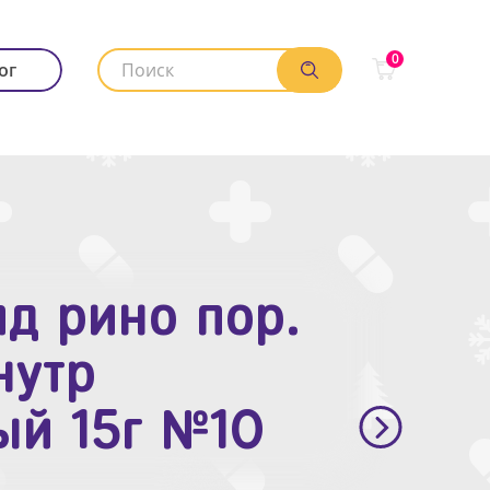
0
ог
д рино пор.
. п.п.о. 10мг
нутр
ый 15г №10