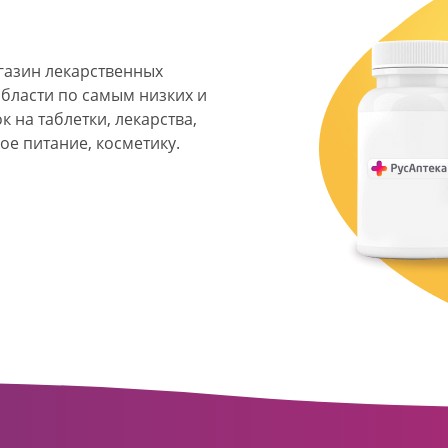
агазин лекарственных
области по самым низких и
 на таблетки, лекарства,
ое питание, косметику.
я фармацевтическая
твенных аптек и аптечных
ласти. Компания основана
ормата превратилась в
сть направлена на
ое обслуживание
о подхода к каждому