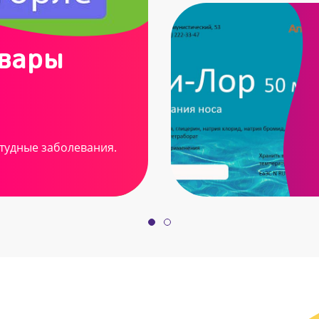
овары
тудные заболевания.