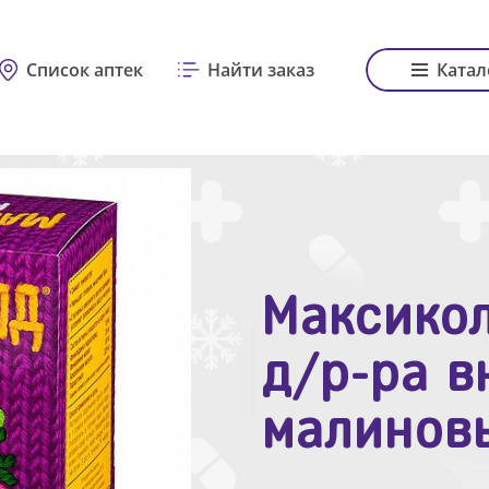
Список аптек
Найти заказ
Катал
Максикол
Зодак таб
д/р-ра в
№10
малинов