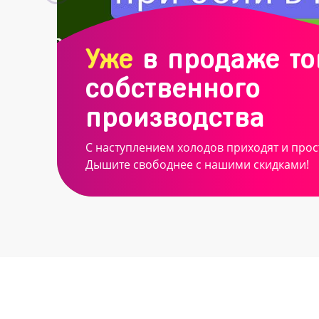
Уже
в продаже т
собственного
производства
С наступлением холодов приходят и прос
Дышите свободнее с нашими скидками!