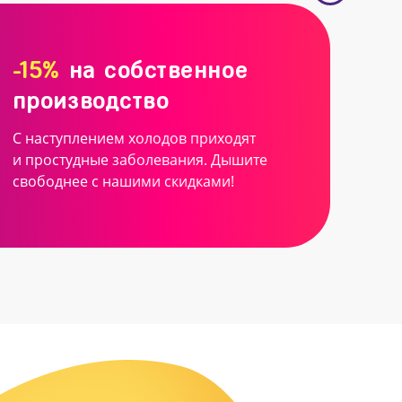
-15%
на собственное
производство
С наступлением холодов приходят
и простудные заболевания. Дышите
свободнее с нашими скидками!