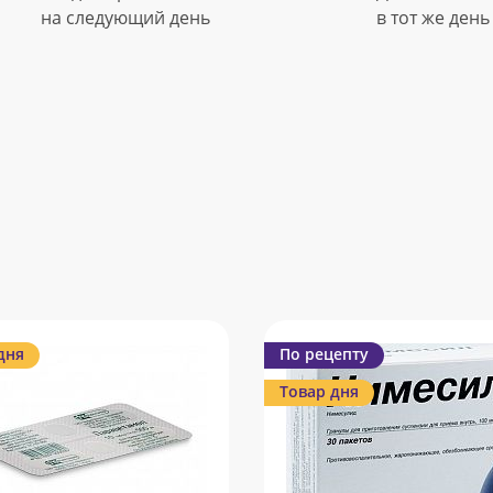
на следующий день
в тот же день
дня
По рецепту
Товар дня