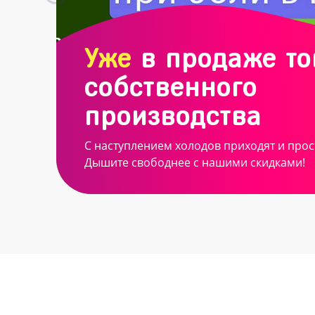
Уже
в продаже т
собственного
производства
С наступлением холодов приходят и прос
Дышите свободнее с нашими скидками!