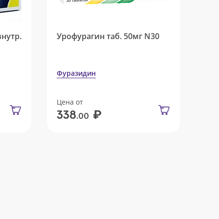
внутр.
Урофурагин таб. 50мг N30
Фуразидин
Цена от
₽
338
.00