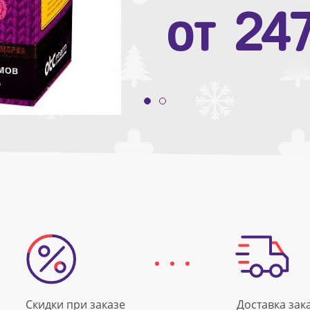
от
10
от
24
Скидки при заказе
Доставка зак