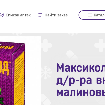
Список аптек
Найти заказ
Катал
Максикол
Зодак таб
д/р-ра в
№10
малинов