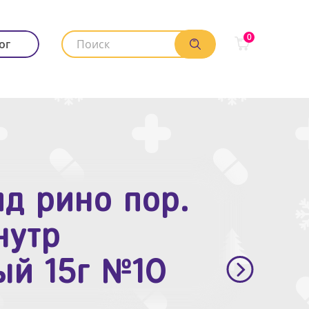
0
ог
д рино пор.
. п.п.о. 10мг
нутр
ый 15г №10