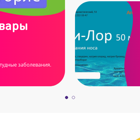
овары
тудные заболевания.