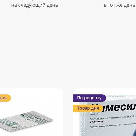
на следующий день
в тот же день
дня
По рецепту
Товар дня