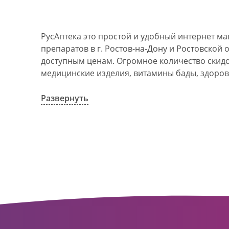
РусАптека это простой и удобный интернет м
препаратов в г. Ростов-на-Дону и Ростовской 
доступным ценам. Огромное количество скидок
медицинские изделия, витамины бады, здоров
АО Ростовоблфармация это централизованна
компания, объединяющая свыше 100 государс
Развернуть
пунктов в г. Ростова-на-Дону и Ростовской об
в 1993 году. За 20 лет организация старого ф
динамично развивающуюся сеть. Ее деятельно
оказание полноценной помощи и качественн
населения с использованием индивидуальног
покупателю.