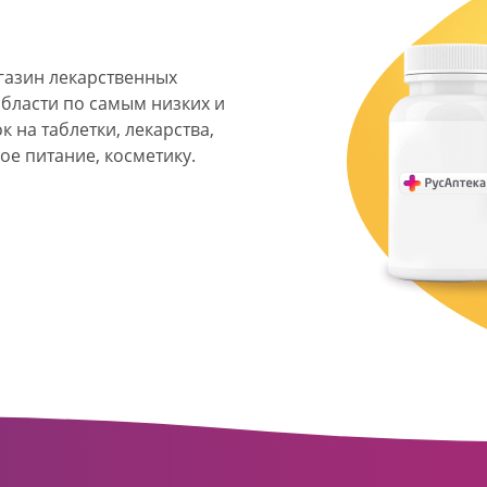
агазин лекарственных
области по самым низких и
 на таблетки, лекарства,
ое питание, косметику.
я фармацевтическая
твенных аптек и аптечных
ласти. Компания основана
ормата превратилась в
сть направлена на
ое обслуживание
о подхода к каждому