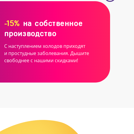
-15%
на собственное
производство
С наступлением холодов приходят
и простудные заболевания. Дышите
свободнее с нашими скидками!