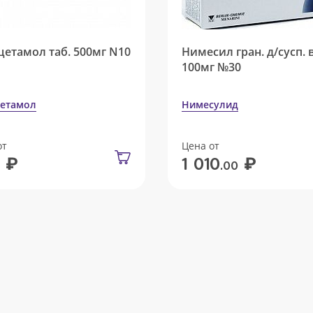
цетамол таб. 500мг N10
Нимесил гран. д/сусп. 
100мг №30
етамол
Нимесулид
от
Цена от
₽
₽
1 010
.00