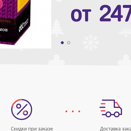
от
10
от
24
Скидки при заказе
Доставка зак