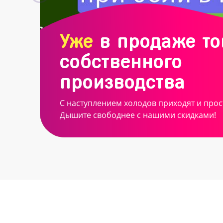
Уже
в продаже т
собственного
производства
С наступлением холодов приходят и прос
Дышите свободнее с нашими скидками!