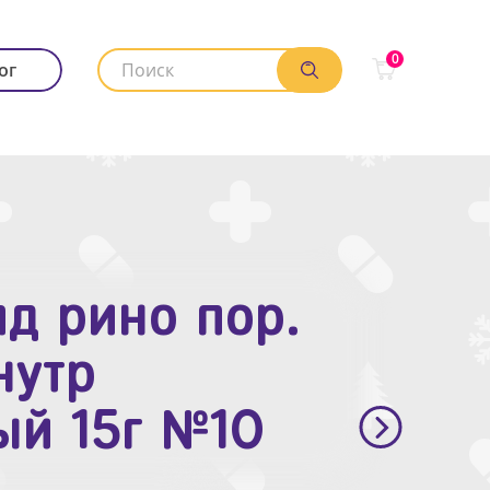
0
ог
д рино пор.
. п.п.о. 10мг
нутр
ый 15г №10