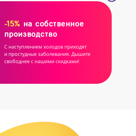
-15%
на собственное
производство
С наступлением холодов приходят
и простудные заболевания. Дышите
свободнее с нашими скидками!