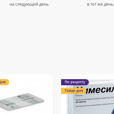
на следующий день
в тот же день
дня
По рецепту
Товар дня