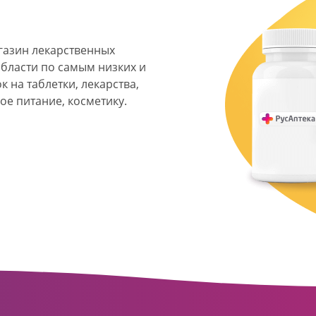
агазин лекарственных
области по самым низких и
 на таблетки, лекарства,
ое питание, косметику.
я фармацевтическая
твенных аптек и аптечных
ласти. Компания основана
ормата превратилась в
сть направлена на
ое обслуживание
о подхода к каждому