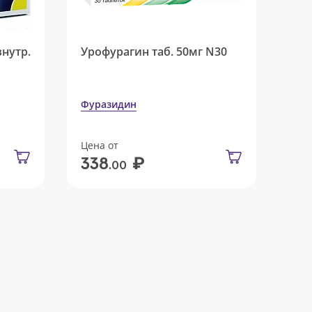
внутр.
Урофурагин таб. 50мг N30
Фуразидин
Цена от
₽
338
.00