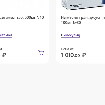
цетамол таб. 500мг N10
Нимесил гран. д/сусп. 
100мг №30
етамол
Нимесулид
от
Цена от
₽
₽
1 010
.00