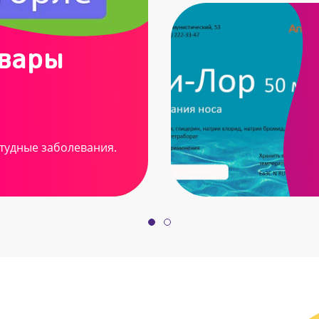
овары
тудные заболевания.