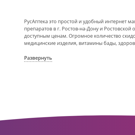
РусАптека это простой и удобный интернет м
препаратов в г. Ростов-на-Дону и Ростовской 
доступным ценам. Огромное количество скидок
медицинские изделия, витамины бады, здоров
АО Ростовоблфармация это централизованна
компания, объединяющая свыше 100 государс
Развернуть
пунктов в г. Ростова-на-Дону и Ростовской об
в 1993 году. За 20 лет организация старого ф
динамично развивающуюся сеть. Ее деятельно
оказание полноценной помощи и качественн
населения с использованием индивидуальног
покупателю.