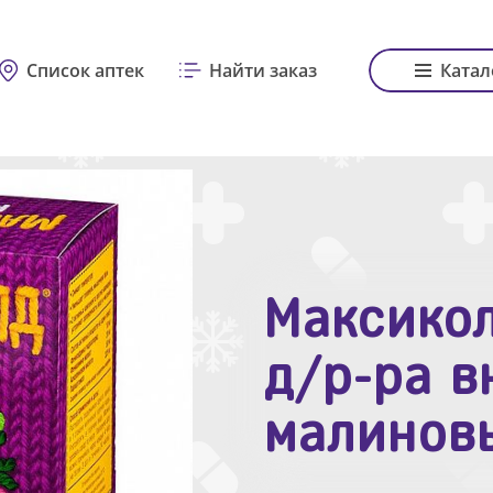
Список аптек
Найти заказ
Катал
Максикол
Зодак таб
д/р-ра в
№10
малинов