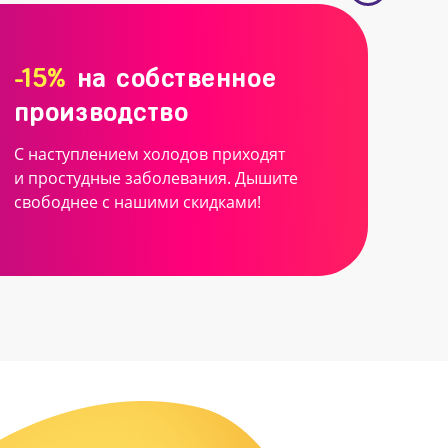
-15%
на собственное
производство
С наступлением холодов приходят
и простудные заболевания. Дышите
свободнее с нашими скидками!