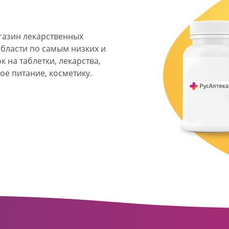
агазин лекарственных
области по самым низких и
 на таблетки, лекарства,
ое питание, косметику.
я фармацевтическая
твенных аптек и аптечных
ласти. Компания основана
ормата превратилась в
сть направлена на
ое обслуживание
о подхода к каждому