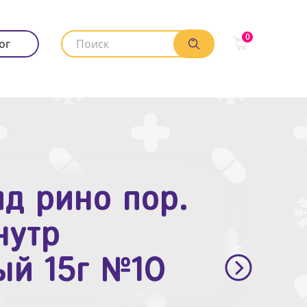
0
ог
д рино пор.
. п.п.о. 10мг
нутр
ый 15г №10