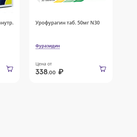
внутр.
Урофурагин таб. 50мг N30
Фуразидин
Цена от
₽
338
.00