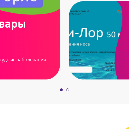
овары
тудные заболевания.