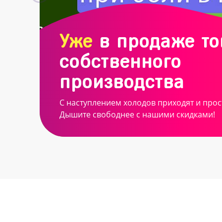
Уже
в продаже т
собственного
производства
С наступлением холодов приходят и прос
Дышите свободнее с нашими скидками!