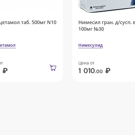
цетамол таб. 500мг N10
Нимесил гран. д/сусп. 
100мг №30
етамол
Нимесулид
от
Цена от
₽
₽
1 010
.00