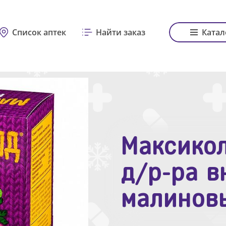
Список аптек
Найти заказ
Катал
Максикол
Зодак таб
д/р-ра в
№10
малинов