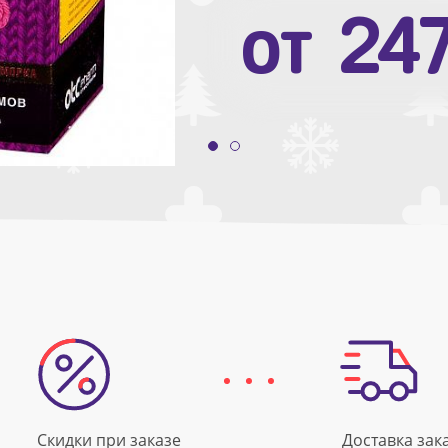
от
10
от
24
Скидки при заказе
Доставка зак