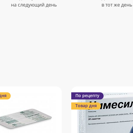
на следующий день
в тот же день
дня
По рецепту
Товар дня