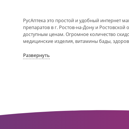
РусАптека это простой и удобный интернет м
препаратов в г. Ростов-на-Дону и Ростовской 
доступным ценам. Огромное количество скидок
медицинские изделия, витамины бады, здоров
АО Ростовоблфармация это централизованна
компания, объединяющая свыше 100 государс
Развернуть
пунктов в г. Ростова-на-Дону и Ростовской об
в 1993 году. За 20 лет организация старого ф
динамично развивающуюся сеть. Ее деятельно
оказание полноценной помощи и качественн
населения с использованием индивидуальног
покупателю.