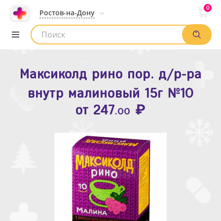
0
Ростов-на-Дону
Максиколд рино пор. д/р-ра
Зодак таб. п.п.о. 10мг №10
внутр малиновый 15г №10
₽
Список аптек
от
109
.80
₽
от
247
.00
Найти заказ