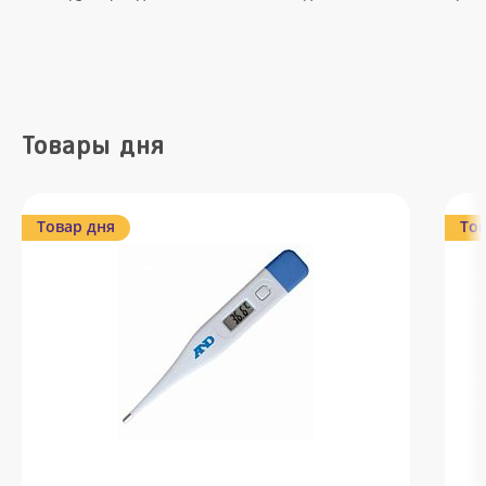
Товары дня
Товар дня
Тов