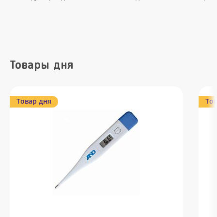
Товары дня
Товар дня
Тов