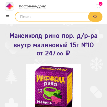
0
Ростов-на-Дону
Максиколд рино пор. д/р-ра
Зодак таб. п.п.о. 10мг №10
внутр малиновый 15г №10
₽
Список аптек
от
109
.80
₽
от
247
.00
Найти заказ