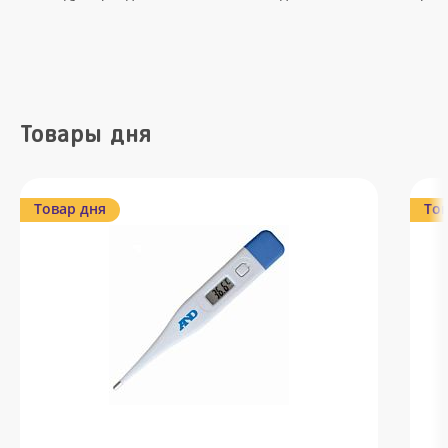
Товары дня
Товар дня
Тов