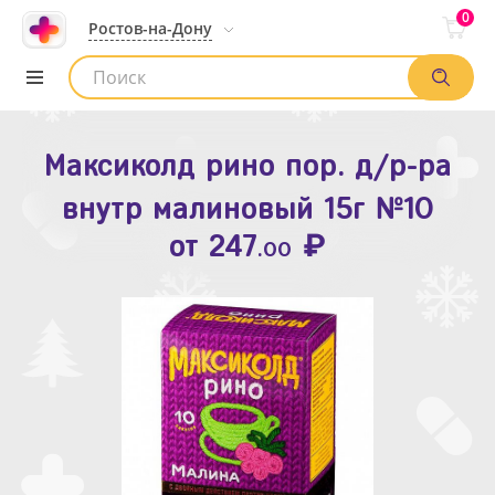
0
Ростов-на-Дону
Максиколд рино пор. д/р-ра
Зодак таб. п.п.о. 10мг №10
внутр малиновый 15г №10
₽
Список аптек
от
109
.80
₽
от
247
.00
Найти заказ