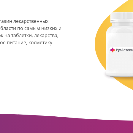
агазин лекарственных
области по самым низких и
 на таблетки, лекарства,
ое питание, косметику.
я фармацевтическая
твенных аптек и аптечных
ласти. Компания основана
ормата превратилась в
сть направлена на
ое обслуживание
о подхода к каждому