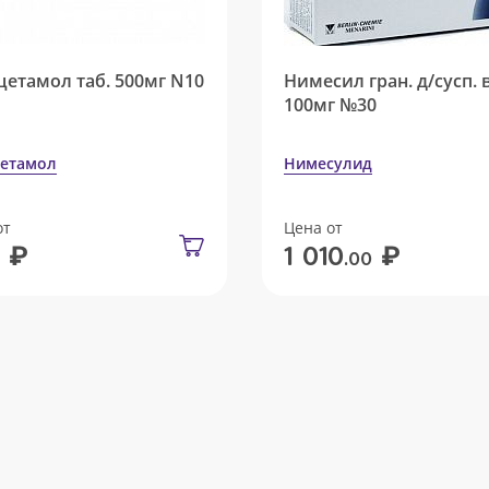
цетамол таб. 500мг N10
Нимесил гран. д/сусп. 
100мг №30
етамол
Нимесулид
от
Цена от
₽
₽
1 010
.00