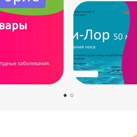
овары
тудные заболевания.