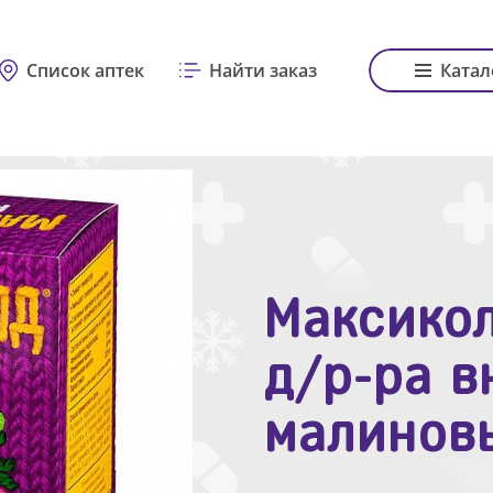
Список аптек
Найти заказ
Катал
Максикол
Зодак таб
д/р-ра в
№10
малинов