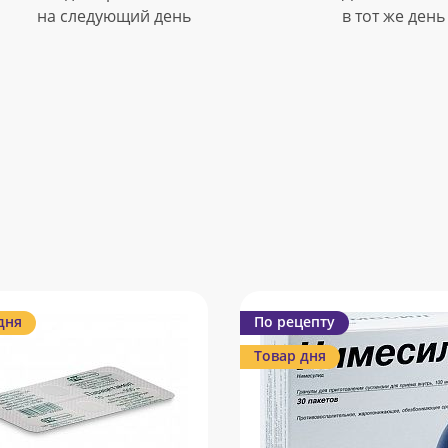
на следующий день
в тот же день
дня
По рецепту
Товар дня