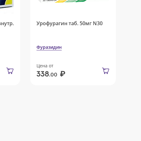
внутр.
Урофурагин таб. 50мг N30
Фуразидин
Цена от
₽
338
.00