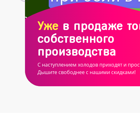
Уже
в продаже т
собственного
производства
С наступлением холодов приходят и прос
Дышите свободнее с нашими скидками!