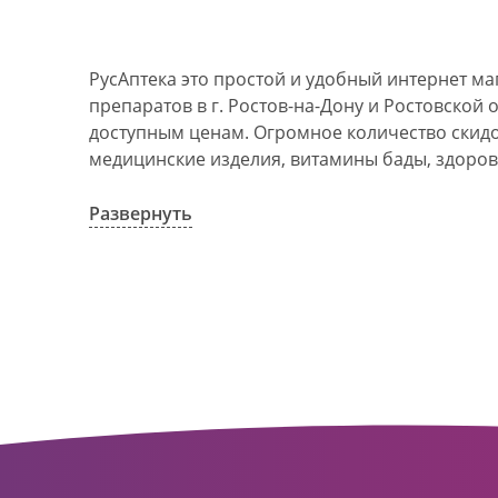
РусАптека это простой и удобный интернет м
препаратов в г. Ростов-на-Дону и Ростовской 
доступным ценам. Огромное количество скидок
медицинские изделия, витамины бады, здоров
АО Ростовоблфармация это централизованна
компания, объединяющая свыше 100 государс
Развернуть
пунктов в г. Ростова-на-Дону и Ростовской об
в 1993 году. За 20 лет организация старого ф
динамично развивающуюся сеть. Ее деятельно
оказание полноценной помощи и качественн
населения с использованием индивидуальног
покупателю.