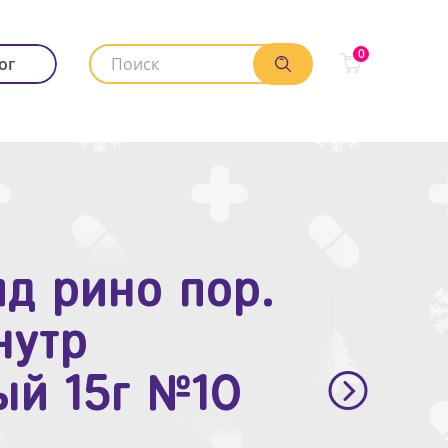
0
ог
д рино пор.
. п.п.о. 10мг
нутр
ый 15г №10