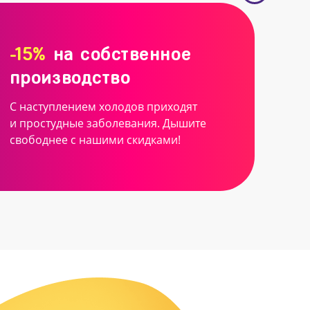
-15%
на собственное
производство
С наступлением холодов приходят
и простудные заболевания. Дышите
свободнее с нашими скидками!