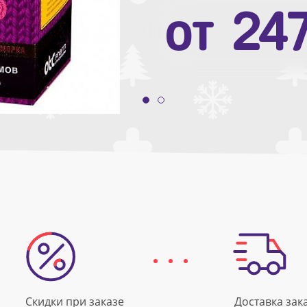
от
10
от
24
Скидки при заказе
Доставка зак