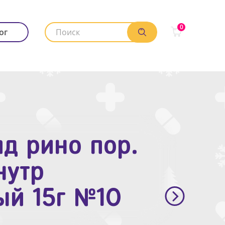
0
ог
д рино пор.
. п.п.о. 10мг
нутр
ый 15г №10