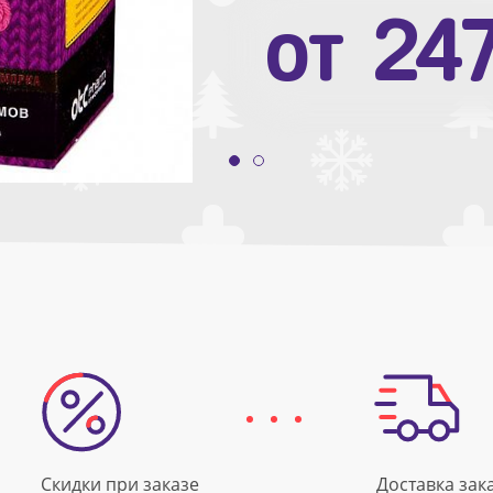
от
10
от
24
Скидки при заказе
Доставка зак