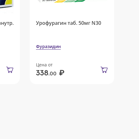
внутр.
Урофурагин таб. 50мг N30
Фуразидин
Цена от
₽
338
.00