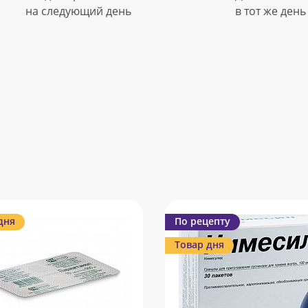
на следующий день
в тот же день
дня
По рецепту
Товар дня