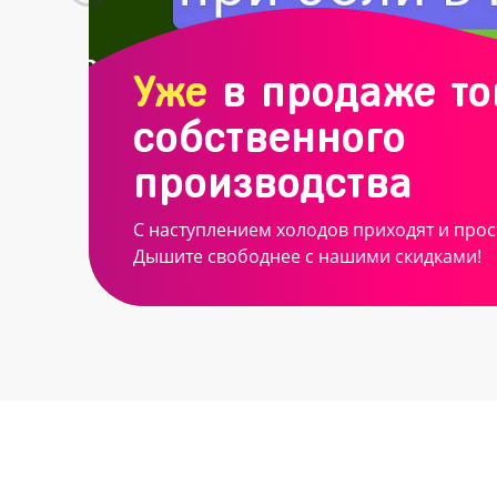
Уже
в продаже т
собственного
производства
С наступлением холодов приходят и прос
Дышите свободнее с нашими скидками!