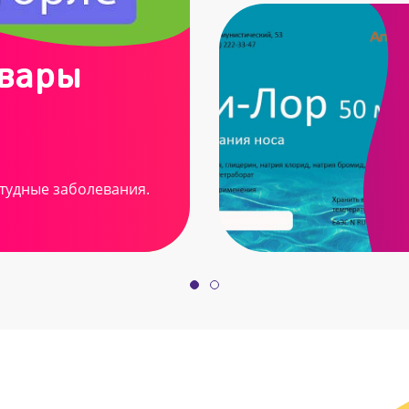
овары
тудные заболевания.