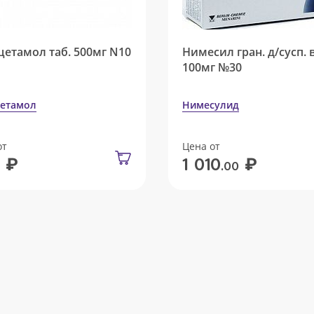
цетамол таб. 500мг N10
Нимесил гран. д/сусп. 
100мг №30
етамол
Нимесулид
от
Цена от
₽
₽
1 010
.00