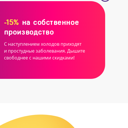
-15%
на собственное
производство
С наступлением холодов приходят
и простудные заболевания. Дышите
свободнее с нашими скидками!