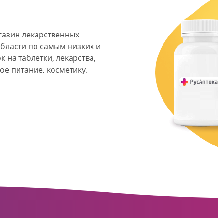
агазин лекарственных
области по самым низких и
 на таблетки, лекарства,
ое питание, косметику.
я фармацевтическая
твенных аптек и аптечных
ласти. Компания основана
ормата превратилась в
сть направлена на
ое обслуживание
о подхода к каждому