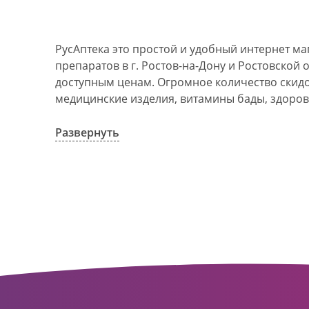
РусАптека это простой и удобный интернет м
препаратов в г. Ростов-на-Дону и Ростовской 
доступным ценам. Огромное количество скидок
медицинские изделия, витамины бады, здоров
АО Ростовоблфармация это централизованна
компания, объединяющая свыше 100 государс
Развернуть
пунктов в г. Ростова-на-Дону и Ростовской об
в 1993 году. За 20 лет организация старого ф
динамично развивающуюся сеть. Ее деятельно
оказание полноценной помощи и качественн
населения с использованием индивидуальног
покупателю.