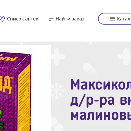
Список аптек
Найти заказ
Катал
Максикол
Зодак таб
д/р-ра в
№10
малинов