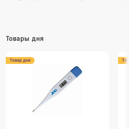
Товары дня
Товар дня
Тов