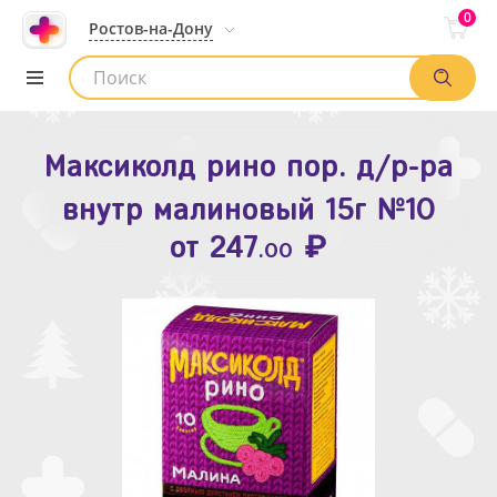
0
Ростов-на-Дону
Максиколд рино пор. д/р-ра
Зодак таб. п.п.о. 10мг №10
внутр малиновый 15г №10
₽
Список аптек
от
109
.80
₽
от
247
.00
Найти заказ