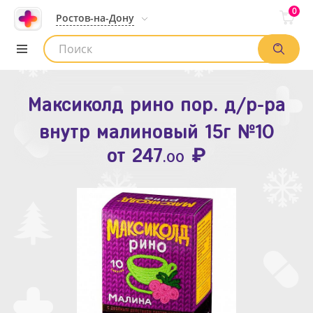
0
Ростов-на-Дону
Максиколд рино пор. д/р-ра
Зодак таб. п.п.о. 10мг №10
внутр малиновый 15г №10
₽
Список аптек
от
109
.80
₽
от
247
.00
Найти заказ