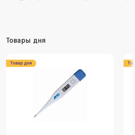
Товары дня
Товар дня
Тов