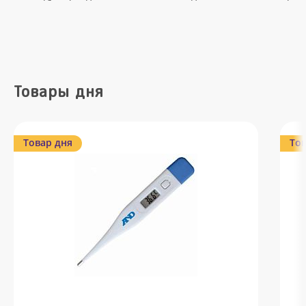
Товары дня
Товар дня
Тов