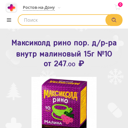
0
Ростов-на-Дону
Максиколд рино пор. д/р-ра
Зодак таб. п.п.о. 10мг №10
внутр малиновый 15г №10
₽
Список аптек
от
109
.80
₽
от
247
.00
Найти заказ