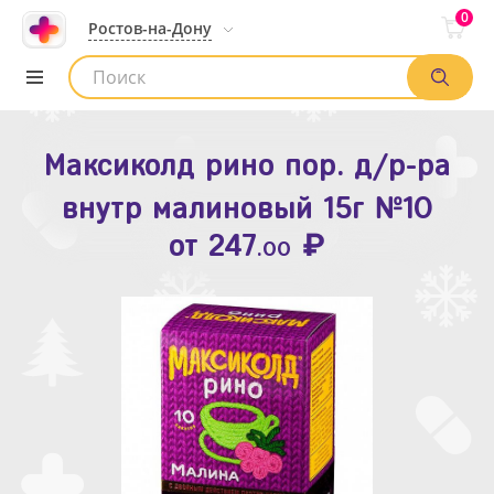
0
Ростов-на-Дону
Максиколд рино пор. д/р-ра
Зодак таб. п.п.о. 10мг №10
внутр малиновый 15г №10
₽
Список аптек
от
109
.80
₽
от
247
.00
Найти заказ