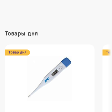
Товары дня
Товар дня
Тов