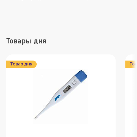
Товары дня
Товар дня
Тов