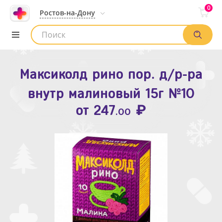
0
Ростов-на-Дону
Максиколд рино пор. д/р-ра
Зодак таб. п.п.о. 10мг №10
внутр малиновый 15г №10
₽
Список аптек
от
109
.80
₽
от
247
.00
Найти заказ