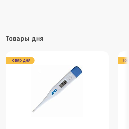
Товары дня
Товар дня
Тов