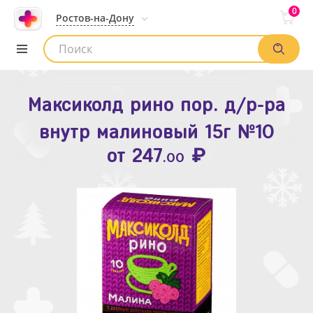
0
Ростов-на-Дону
Максиколд рино пор. д/р-ра
Зодак таб. п.п.о. 10мг №10
внутр малиновый 15г №10
₽
Список аптек
от
109
.80
₽
от
247
.00
Найти заказ