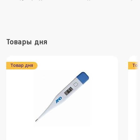
Товары дня
Товар дня
Тов