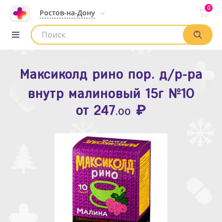
0
Ростов-на-Дону
Максиколд рино пор. д/р-ра
Зодак таб. п.п.о. 10мг №10
внутр малиновый 15г №10
₽
Список аптек
от
109
.80
₽
от
247
.00
Найти заказ