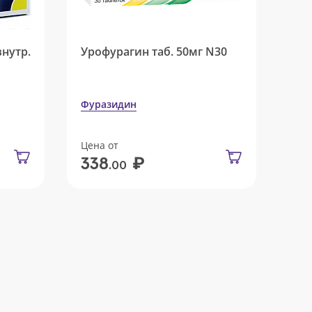
внутр.
Урофурагин таб. 50мг N30
Фуразидин
Цена от
₽
338
.00