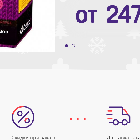
от
10
от
24
Скидки при заказе
Доставка зак