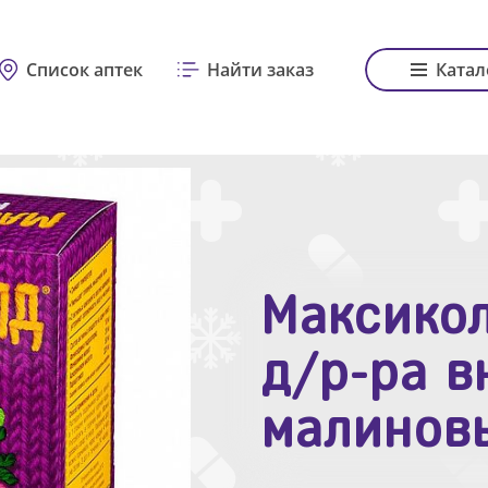
Список аптек
Найти заказ
Катал
Максикол
Зодак таб
д/р-ра в
№10
малинов