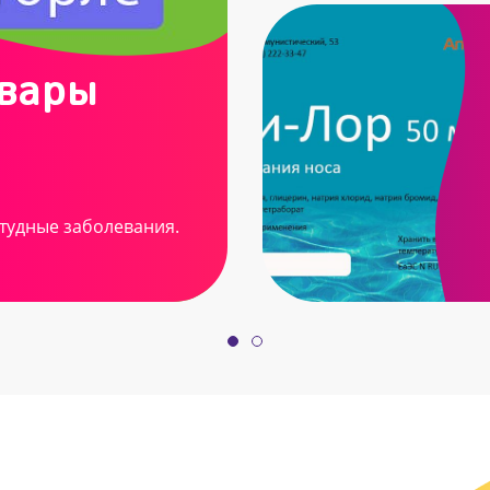
овары
тудные заболевания.