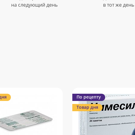
на следующий день
в тот же день
дня
По рецепту
Товар дня