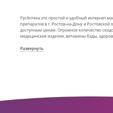
РусАптека это простой и удобный интернет м
препаратов в г. Ростов-на-Дону и Ростовской 
доступным ценам. Огромное количество скидок
медицинские изделия, витамины бады, здоров
АО Ростовоблфармация это централизованна
компания, объединяющая свыше 100 государс
Развернуть
пунктов в г. Ростова-на-Дону и Ростовской об
в 1993 году. За 20 лет организация старого ф
динамично развивающуюся сеть. Ее деятельно
оказание полноценной помощи и качественн
населения с использованием индивидуальног
покупателю.