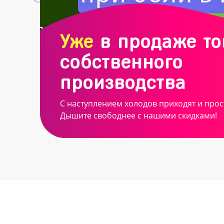
Уже
в продаже т
собственного
производства
С наступлением холодов приходят и прос
Дышите свободнее с нашими скидками!