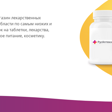
агазин лекарственных
области по самым низких и
 на таблетки, лекарства,
ое питание, косметику.
я фармацевтическая
твенных аптек и аптечных
ласти. Компания основана
ормата превратилась в
сть направлена на
ое обслуживание
о подхода к каждому