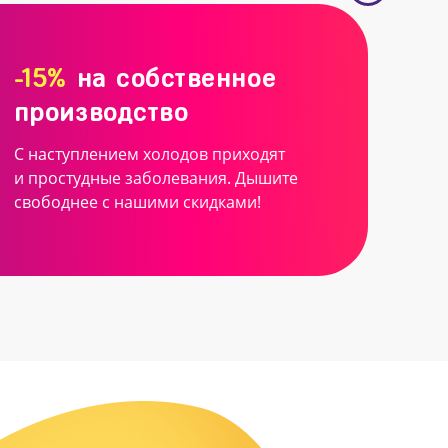
-15%
на собственное
производство
С наступлением холодов приходят
и простудные заболевания. Дышите
свободнее с нашими скидками!