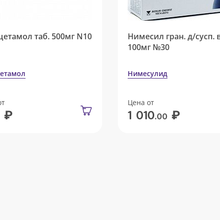
цетамол таб. 500мг N10
Нимесил гран. д/сусп. 
100мг №30
етамол
Нимесулид
от
Цена от
₽
₽
1 010
.00