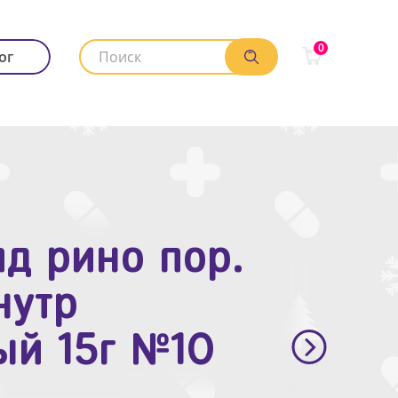
0
ог
д рино пор.
. п.п.о. 10мг
нутр
ый 15г №10