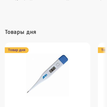
Товары дня
Товар дня
Тов