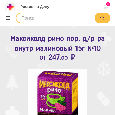
0
Ростов-на-Дону
Максиколд рино пор. д/р-ра
Зодак таб. п.п.о. 10мг №10
внутр малиновый 15г №10
₽
Список аптек
от
109
.80
₽
от
247
.00
Найти заказ