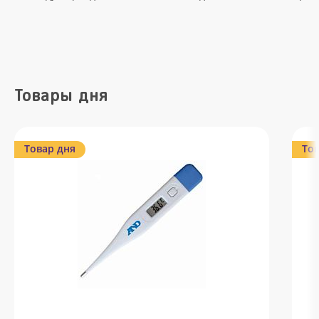
Товары дня
Товар дня
Тов