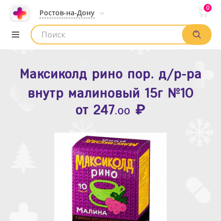
0
Ростов-на-Дону
Максиколд рино пор. д/р-ра
Зодак таб. п.п.о. 10мг №10
внутр малиновый 15г №10
₽
Список аптек
от
109
.80
₽
от
247
.00
Найти заказ