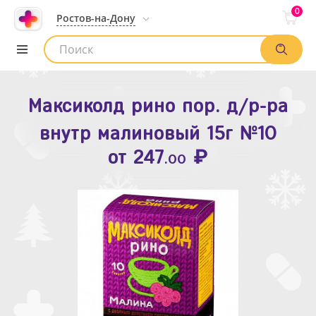
0
Ростов-на-Дону
Максиколд рино пор. д/р-ра
Зодак таб. п.п.о. 10мг №10
внутр малиновый 15г №10
₽
Список аптек
от
109
.80
₽
от
247
.00
Найти заказ