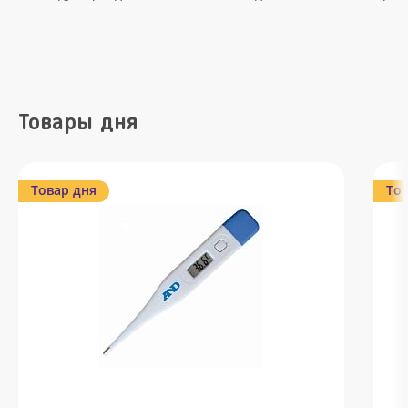
Товары дня
Товар дня
Тов