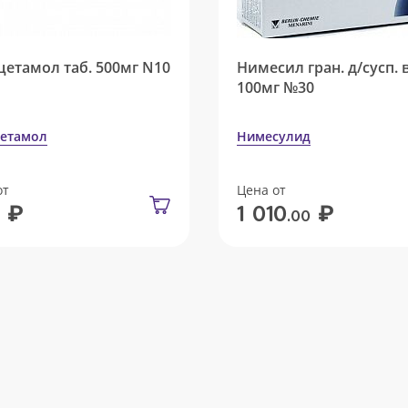
цетамол таб. 500мг N10
Нимесил гран. д/сусп. 
100мг №30
етамол
Нимесулид
от
Цена от
₽
₽
1 010
.00