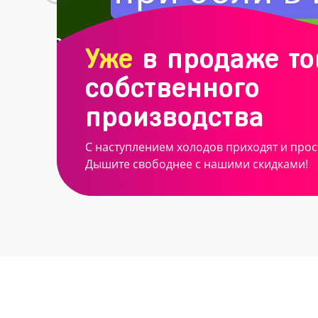
Уже
в продаже т
собственного
производства
С наступлением холодов приходят и прос
Дышите свободнее с нашими скидками!