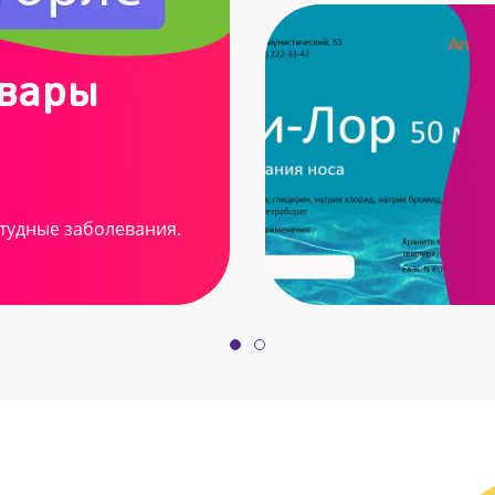
овары
тудные заболевания.