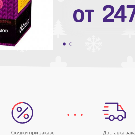
от
10
от
24
Скидки при заказе
Доставка зак