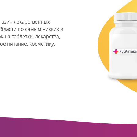
агазин лекарственных
области по самым низких и
 на таблетки, лекарства,
ое питание, косметику.
я фармацевтическая
твенных аптек и аптечных
ласти. Компания основана
ормата превратилась в
сть направлена на
ое обслуживание
о подхода к каждому