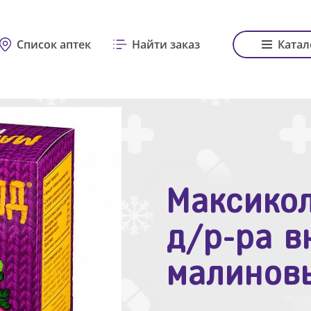
Список аптек
Найти заказ
Катал
Максикол
Зодак таб
д/р-ра в
№10
малинов