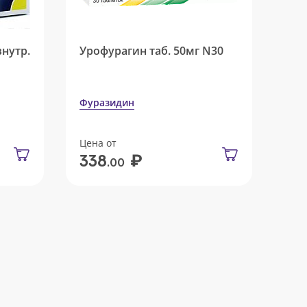
внутр.
Урофурагин таб. 50мг N30
Фуразидин
Цена от
₽
338
.00