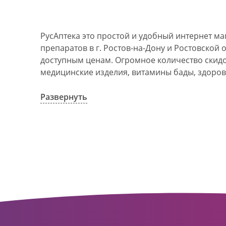
РусАптека это простой и удобный интернет м
препаратов в г. Ростов-на-Дону и Ростовской 
доступным ценам. Огромное количество скидок
медицинские изделия, витамины бады, здоров
АО Ростовоблфармация это централизованна
компания, объединяющая свыше 100 государс
Развернуть
пунктов в г. Ростова-на-Дону и Ростовской об
в 1993 году. За 20 лет организация старого ф
динамично развивающуюся сеть. Ее деятельно
оказание полноценной помощи и качественн
населения с использованием индивидуальног
покупателю.