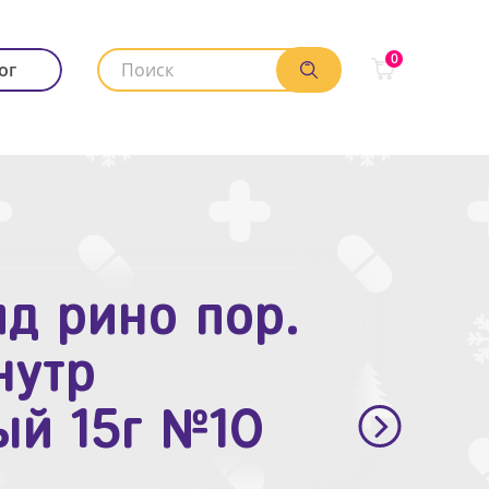
0
ог
д рино пор.
. п.п.о. 10мг
нутр
ый 15г №10