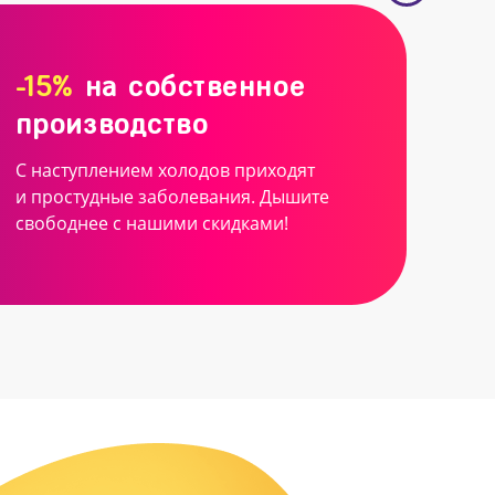
-15%
на собственное
производство
С наступлением холодов приходят
и простудные заболевания. Дышите
свободнее с нашими скидками!