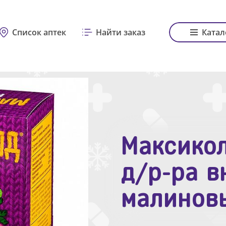
Список аптек
Найти заказ
Катал
Максикол
Зодак таб
д/р-ра в
№10
малинов