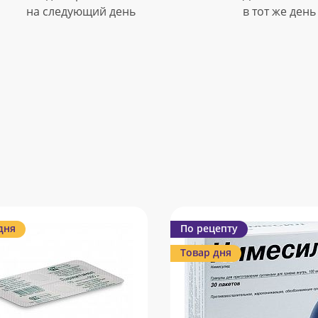
на следующий день
в тот же день
дня
По рецепту
Товар дня