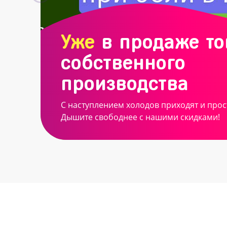
Уже
в продаже т
собственного
производства
С наступлением холодов приходят и прос
Дышите свободнее с нашими скидками!