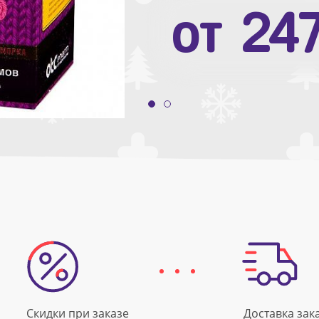
от
10
от
24
Скидки при заказе
Доставка зак