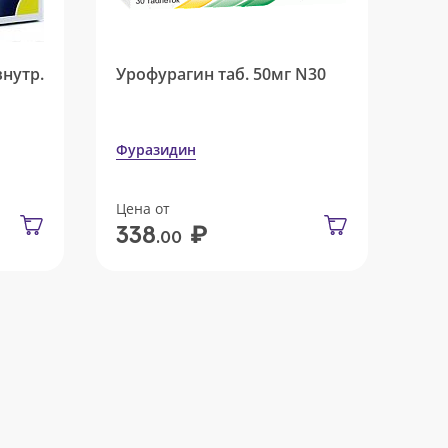
внутр.
Урофурагин таб. 50мг N30
Фуразидин
Цена от
₽
338
.00