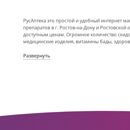
РусАптека это простой и удобный интернет м
препаратов в г. Ростов-на-Дону и Ростовской 
доступным ценам. Огромное количество скидок
медицинские изделия, витамины бады, здоров
АО Ростовоблфармация это централизованна
компания, объединяющая свыше 100 государс
Развернуть
пунктов в г. Ростова-на-Дону и Ростовской об
в 1993 году. За 20 лет организация старого ф
динамично развивающуюся сеть. Ее деятельно
оказание полноценной помощи и качественн
населения с использованием индивидуальног
покупателю.