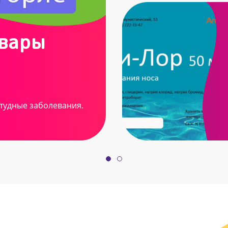
овары
тудные заболевания.