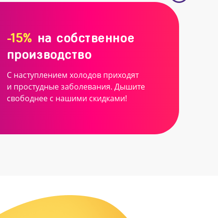
-15%
на собственное
производство
С наступлением холодов приходят
и простудные заболевания. Дышите
свободнее с нашими скидками!