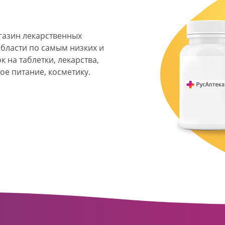
агазин лекарственных
области по самым низких и
 на таблетки, лекарства,
ое питание, косметику.
я фармацевтическая
твенных аптек и аптечных
ласти. Компания основана
ормата превратилась в
сть направлена на
ое обслуживание
о подхода к каждому