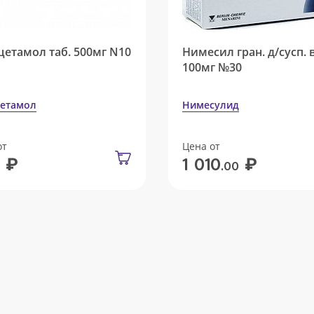
цетамол таб. 500мг N10
Нимесил гран. д/сусп. 
100мг №30
етамол
Нимесулид
от
Цена от
₽
₽
1 010
.00