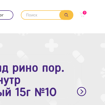
0
ог
д рино пор.
. п.п.о. 10мг
нутр
ый 15г №10