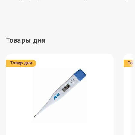
Товары дня
Товар дня
Тов