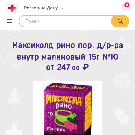
0
Ростов-на-Дону
Максиколд рино пор. д/р-ра
Зодак таб. п.п.о. 10мг №10
внутр малиновый 15г №10
₽
Список аптек
от
109
.80
₽
от
247
.00
Найти заказ